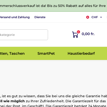
merschlussverkauf ist da! Bis zu 50% Rabatt auf alles für Ihre
Versand und Zahlung
Dienste
CHF
0
0,00 fr.
tkategorie
tten, Taschen
SmartPet
Haustierbedarf
ist es gut zu wissen, dass Sie bei uns die gleiche Garantie h
ll wie möglich
zu Ihrer Zufriedenheit. Die Garantiezeit für da
ei der Post, im Geschäft). Die Garantiezeit beträgt 24 Monate