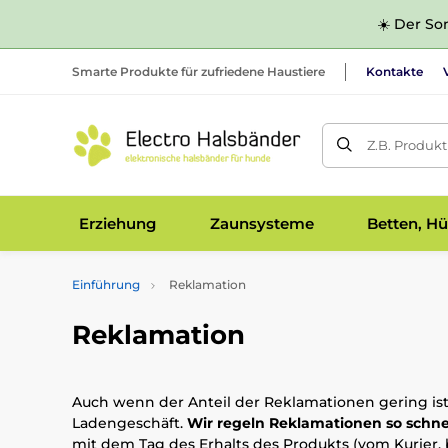
☀️ Der Som
Smarte Produkte für zufriedene Haustiere
Kontakte
Z.B. Produk
Erziehung
Zaunsysteme
Betten, Hü
Einführung
Reklamation
Reklamation
Auch wenn der Anteil der Reklamationen gering ist, 
Ladengeschäft.
Wir regeln Reklamationen so schne
mit dem Tag des Erhalts des Produkts (vom Kurier, b