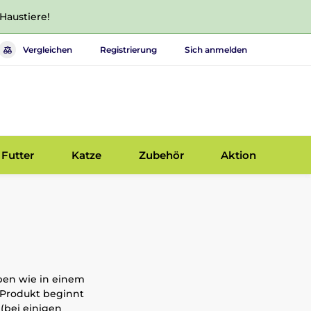
 Haustiere!
Vergleichen
Registrierung
Sich anmelden
Futter
Katze
Zubehör
Aktion
aben wie in einem
s Produkt beginnt
 (bei einigen