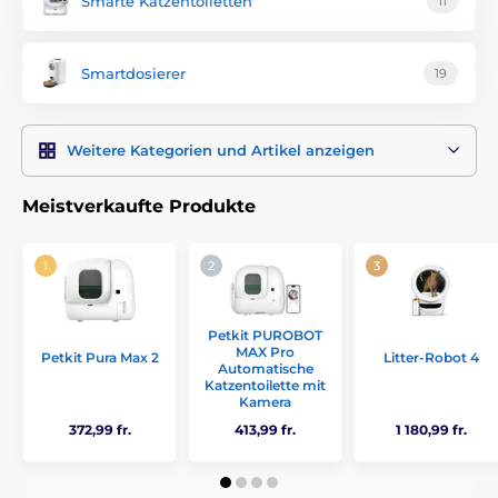
Smarte Katzentoiletten
11
Fütterungs- und Wasserdosierer.
Die SmartPet Technologien vereinfachen die Interaktion mit
Ihren Tierfreunden.
Smartdosierer
19
Weitere Kategorien und Artikel anzeigen
Wir helfen mit der Auswahl
Meistverkaufte Produkte
Bei der Auswahl des passenden elektronischen Halsbandes
stehen wir Ihnen gerne zur Verfügung. Sie erreichen uns
Tags über telefonisch unter
0176 / 344 33 212
, per E-mail
info@elektro-halsbander.de
oder on- line im Chat in der
rechten Ecke unten auf dieser Webseite.
Petkit PUROBOT
MAX Pro
Petkit Pura Max 2
Litter-Robot 4
Automatische
Katzentoilette mit
Kamera
372,99 fr.
413,99 fr.
1 180,99 fr.