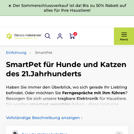
☀️ Der Sommerschlussverkauf ist da! Bis zu 50% Rabatt auf
alles für Ihre Haustiere!
0
Menü
Einführung
SmartPet
SmartPet für Hunde und Katzen
des 21.Jahrhunderts
Haben Sie immer den Überblick, wo sich gerade Ihr Liebling
befindet. Oder möchten Sie
Ferngespräche mit ihm führen
?
Besorgen Sie sich unsere
tragbare Elektronik
für Haustiere.
Sie werden
smartpet wearables
lieben - diese sind eine
ausgezeichnete Ergänzung für jeden Besitzer eines
Vierbeiners.
Vollständige Beschreibung anzeigen
›
Unter SmartPet finden Sie Geräte wie GPS- Halsbänder,
Messgeräte, IP- Kameras für Hunde, Hundemarken oder