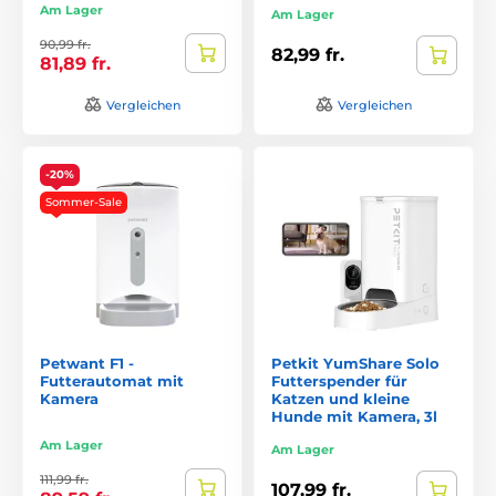
Am Lager
Am Lager
90,99 fr.
82,99 fr.
81,89 fr.
Vergleichen
Vergleichen
-20%
Sommer-Sale
Petwant F1 -
Petkit YumShare Solo
Futterautomat mit
Futterspender für
Kamera
Katzen und kleine
Hunde mit Kamera, 3l
Am Lager
Am Lager
111,99 fr.
107,99 fr.