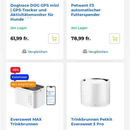
Dogtrace DOG GPS mini
Petwant F3
| GPS-Tracker und
automatischer
Aktivitätsmonitor für
Futterspender
Hunde ```
Am Lager
Am Lager
61,99 fr.
78,99 fr.
Vergleichen
Vergleichen
-10%
Kabelloser
Wir empfehlen
Eversweet MAX
Trinkbrunnen Petkit
Trinkbrunnen
Eversweet 3 Pro