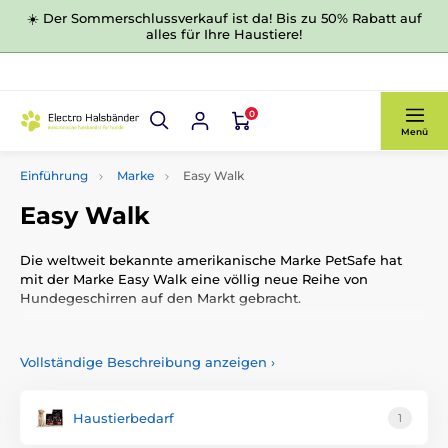
☀️ Der Sommerschlussverkauf ist da! Bis zu 50% Rabatt auf
alles für Ihre Haustiere!
0
Menü
Einführung
Marke
Easy Walk
Easy Walk
Die weltweit bekannte amerikanische Marke
PetSafe
hat
mit der Marke
Easy Walk
eine völlig neue Reihe von
Hundegeschirren auf den Markt gebracht.
Die Geschirre für das Training des Fußgehens beim Hund
erfordern weniger körperliche Kraft bei der Kontrolle des
Vollständige Beschreibung anzeigen
›
Hundes. Sie überzeugen durch eine hochwertige und
luxuriöse Verarbeitung.
Haustierbedarf
1