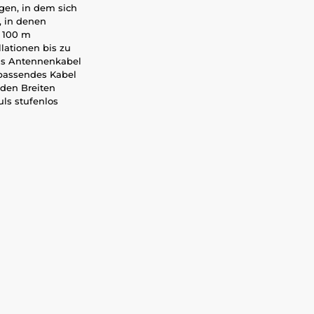
gen, in dem sich
, in denen
e 100 m
lationen bis zu
das Antennenkabel
 passendes Kabel
nden Breiten
uls stufenlos