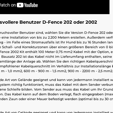
svollere Benutzer D-Fence 202 oder 2002
uchsvoller Benutzer sind, wählen Sie die Version D-Fence 202 oder
 eine Installation von bis zu 2.200 Metern erstellen. Außerdem verf
 - im Falle eines Stromausfalls ist Ihr Hund bis zu 16 Stunden lan
 Schall- und Korrekturzonen über einen größeren Bereich von 0 bi
-Fence 2002 Kit enthält 100 Meter 0,75 mm2 Kabel mit der Option,
 Bausatz 202 ist das Kabel nicht im Lieferumfang enthalten, sein
amtlänge der Anlage ab. Wählen Sie den richtigen Kabelquerschni
mpfohlener Kabelquerschnitt im Verhältnis zur Installationslänge 
m - 1,0 mm2, 600 m - 900 m - 1,5 mm2, 900 m - 2200 m - 2,5 mm2.
jede Art von Gelände geeignet und kann von jedermann installiert 
ystem richtig funktioniert, muss das Kabel mit dem Sender verb
ene Schleife bilden. Vom Sender aus muss das Kabel um Ihr Grun
. Das Kabel kann auf dem Boden verlegt, flach eingegraben (max. 
den Zaun oder einer Mauer befestigt werden (optimal bis zu 30 
jede Art von Gelände geeignet und kann von jedermann installiert 