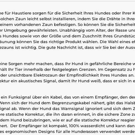
e für Haustiere sorgen für die Sicherheit Ihres Hundes oder Ihrer 
olchen Zaun leicht selbst installieren, indem Sie die Drähte in Ih
 einem vorhandenen Zaun befestigen. So können Sie die Sicherhei
er Umgebung gewährleisten. Unabhängig vom Alter, der Rasse u
 Hundes sowie von der Größe und dem Zuschnitt Ihres Grundstüc
nung können Sie das richtige Produkt wählen. Die Wahl eines ef
zauns ist wichtig. Die gute Nachricht ist, dass wir Sie bei der Au
eine Sorgen mehr machen, dass Ihr Hund in gefährliche Bereiche w
hält Ihr Tier innerhalb der festgelegten Grenzen. Im Gegensatz z
 der unsichtbare Elektrozaun der Empfindlichkeit Ihres Hundes an
ektur ein akustisches Signal, damit Ihr Hund weiß, dass er sich in 
 ein Funksignal über ein Kabel, das von einem Empfänger, den der
enn sich der Hund dem Begrenzungskabel nähert, gibt das Hals
ignal ab. Wenn der Hund das Warnsignal ignoriert und sich dem Z
ere statische Korrektur, die ihn daran erinnert, in die sichere Zone
 dem Hund beizubringen, wie er auf die statische Korrektur reagier
ert. Der Empfänger ist kompakt, 100% wasserdicht und kann dan
es ergonomischen Designs für alle Hunderassen verwendet werden