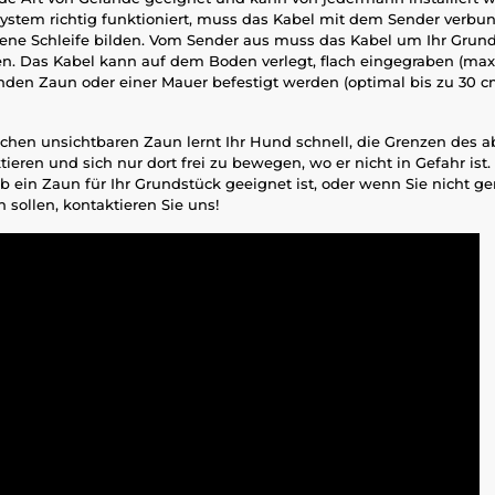
ystem richtig funktioniert, muss das Kabel mit dem Sender verb
ene Schleife bilden. Vom Sender aus muss das Kabel um Ihr Grun
. Das Kabel kann auf dem Boden verlegt, flach eingegraben (max. 
den Zaun oder einer Mauer befestigt werden (optimal bis zu 30 
schen unsichtbaren Zaun lernt Ihr Hund schnell, die Grenzen des 
tieren und sich nur dort frei zu bewegen, wo er nicht in Gefahr ist
 ob ein Zaun für Ihr Grundstück geeignet ist, oder wenn Sie nicht g
 sollen, kontaktieren Sie uns!