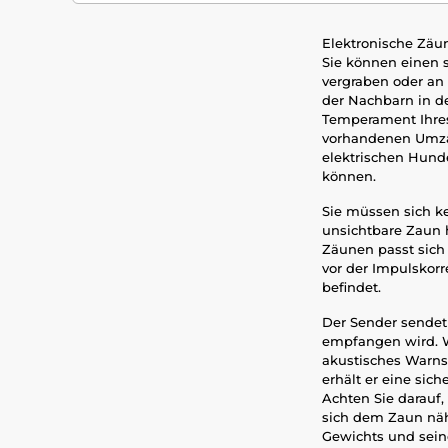
Elektronische Zäun
Sie können einen s
vergraben oder an
der Nachbarn in d
Temperament Ihres
vorhandenen Umzäu
elektrischen Hunde
können.
Sie müssen sich k
unsichtbare Zaun 
Zäunen passt sich
vor der Impulskorr
befindet.
Der Sender sendet
empfangen wird. W
akustisches Warns
erhält er eine sich
Achten Sie darauf,
sich dem Zaun näh
Gewichts und sein