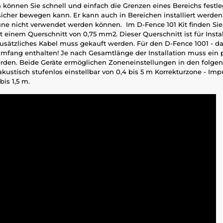
können Sie schnell und einfach die Grenzen eines Bereichs festle
sicher bewegen kann. Er kann auch in Bereichen installiert werden
e nicht verwendet werden können. Im D-Fence 101 Kit finden Si
einem Querschnitt von 0,75 mm2. Dieser Querschnitt ist für Instal
usätzliches Kabel muss gekauft werden. Für den D-Fence 1001 - 
rumfang enthalten! Je nach Gesamtlänge der Installation muss ein
werden. Beide Geräte ermöglichen Zoneneinstellungen in den folge
kustisch stufenlos einstellbar von 0,4 bis 5 m Korrekturzone - Imp
bis 1,5 m.