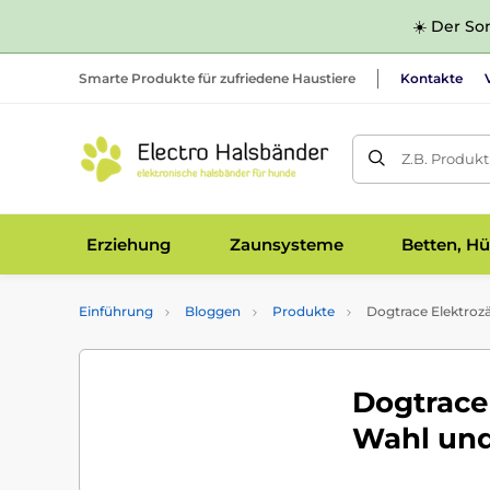
☀️ Der Som
Smarte Produkte für zufriedene Haustiere
Kontakte
Z.B. Produk
Erziehung
Zaunsysteme
Betten, Hü
Einführung
Bloggen
Produkte
Dogtrace Elektrozä
Dogtrace 
Wahl und