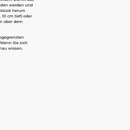
unden werden und
dstück herum
10 cm tief) oder
cm über dem
abgegrenzten
. Wenn Sie sich
enau wissen,