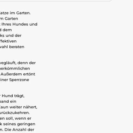
Katze im Garten.
rem Garten
t Ihres Hundes und
nd dem
ks und der
fektiven
swahl beraten
egläuft, denn der
u herkömmlichen
. Außerdem ertönt
einer Sperrzone
 Hund trägt,
band ein
aun weiter nähert,
 zurückzukehren.
en soll, wenn er
k seines geringen
. Die Anzahl der