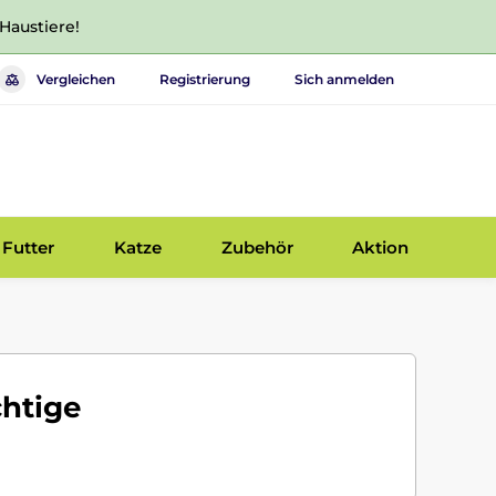
 Haustiere!
Vergleichen
Registrierung
Sich anmelden
Futter
Katze
Zubehör
Aktion
chtige