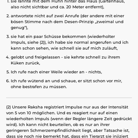
sie rannte mit dem Huhn hinter das Haus (Gartenhaus,
also nicht sichtbar und ca. 20 Meter entfernt),
antwortete nicht auf zwei Anrufe (der andere mit einer
bösen Stimme nach dem Desen-Prinzip „zweimal und
genug“),
sie hat ein paar Schüsse bekommen (wiederholter
Impuls, siehe (2)), ich habe sie normal angerufen und ich
kann schon sehen, wie schnell sie auf mich zuläuft,
gelobt und freigelassen - sie kehrte schnell zu ihrem
Küken zurück,
Ich rufe nach einer Weile wieder an - nichts,
Ich rufe wütend an und schaue, er sitzt schon vor mir,
ohne bestrafen zu müssen.
(2) Unsere Raksha registriert Impulse nur aus der Intensität
von 5 von 10 möglichen. Und es reagiert nur auf einen
wiederholten Impuls (wenn der Regler längere Zeit gedrückt
wird). Ich kann nicht beurteilen, ob es nur an ihrer
geringeren Schmerzempfindlichkeit liegt, aber Tatsache ist,
dass sie noch nie bemerkt hat, dass ein Tierarzt sie injiziert