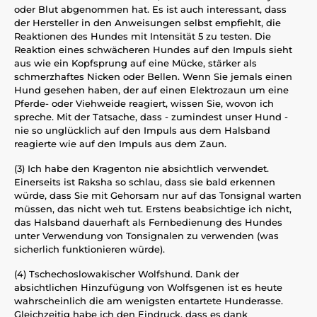
oder Blut abgenommen hat. Es ist auch interessant, dass
der Hersteller in den Anweisungen selbst empfiehlt, die
Reaktionen des Hundes mit Intensität 5 zu testen. Die
Reaktion eines schwächeren Hundes auf den Impuls sieht
aus wie ein Kopfsprung auf eine Mücke, stärker als
schmerzhaftes Nicken oder Bellen. Wenn Sie jemals einen
Hund gesehen haben, der auf einen Elektrozaun um eine
Pferde- oder Viehweide reagiert, wissen Sie, wovon ich
spreche. Mit der Tatsache, dass - zumindest unser Hund -
nie so unglücklich auf den Impuls aus dem Halsband
reagierte wie auf den Impuls aus dem Zaun.
(3) Ich habe den Kragenton nie absichtlich verwendet.
Einerseits ist Raksha so schlau, dass sie bald erkennen
würde, dass Sie mit Gehorsam nur auf das Tonsignal warten
müssen, das nicht weh tut. Erstens beabsichtige ich nicht,
das Halsband dauerhaft als Fernbedienung des Hundes
unter Verwendung von Tonsignalen zu verwenden (was
sicherlich funktionieren würde).
(4) Tschechoslowakischer Wolfshund. Dank der
absichtlichen Hinzufügung von Wolfsgenen ist es heute
wahrscheinlich die am wenigsten entartete Hunderasse.
Gleichzeitig habe ich den Eindruck, dass es dank