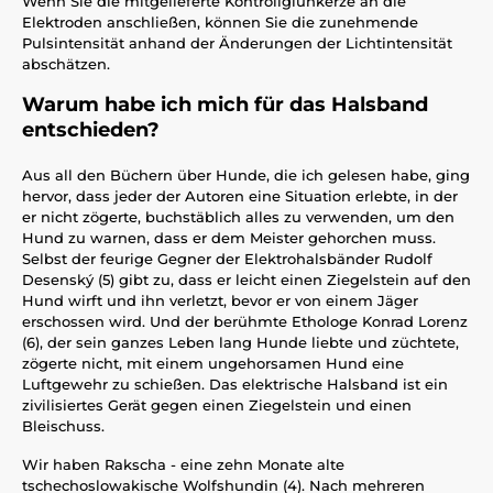
Wenn Sie die mitgelieferte Kontrollglühkerze an die
Elektroden anschließen, können Sie die zunehmende
Pulsintensität anhand der Änderungen der Lichtintensität
abschätzen.
Warum habe ich mich für das Halsband
entschieden?
Aus all den Büchern über Hunde, die ich gelesen habe, ging
hervor, dass jeder der Autoren eine Situation erlebte, in der
er nicht zögerte, buchstäblich alles zu verwenden, um den
Hund zu warnen, dass er dem Meister gehorchen muss.
Selbst der feurige Gegner der Elektrohalsbänder Rudolf
Desenský (5) gibt zu, dass er leicht einen Ziegelstein auf den
Hund wirft und ihn verletzt, bevor er von einem Jäger
erschossen wird. Und der berühmte Ethologe Konrad Lorenz
(6), der sein ganzes Leben lang Hunde liebte und züchtete,
zögerte nicht, mit einem ungehorsamen Hund eine
Luftgewehr zu schießen. Das elektrische Halsband ist ein
zivilisiertes Gerät gegen einen Ziegelstein und einen
Bleischuss.
Wir haben Rakscha - eine zehn Monate alte
tschechoslowakische Wolfshundin (4). Nach mehreren