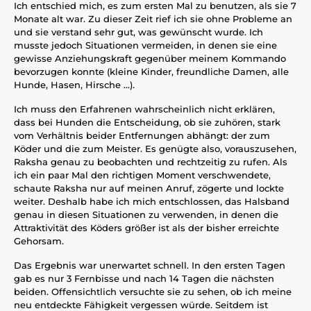
Ich entschied mich, es zum ersten Mal zu benutzen, als sie 7
Monate alt war. Zu dieser Zeit rief ich sie ohne Probleme an
und sie verstand sehr gut, was gewünscht wurde. Ich
musste jedoch Situationen vermeiden, in denen sie eine
gewisse Anziehungskraft gegenüber meinem Kommando
bevorzugen konnte (kleine Kinder, freundliche Damen, alle
Hunde, Hasen, Hirsche ...).
Ich muss den Erfahrenen wahrscheinlich nicht erklären,
dass bei Hunden die Entscheidung, ob sie zuhören, stark
vom Verhältnis beider Entfernungen abhängt: der zum
Köder und die zum Meister. Es genügte also, vorauszusehen,
Raksha genau zu beobachten und rechtzeitig zu rufen. Als
ich ein paar Mal den richtigen Moment verschwendete,
schaute Raksha nur auf meinen Anruf, zögerte und lockte
weiter. Deshalb habe ich mich entschlossen, das Halsband
genau in diesen Situationen zu verwenden, in denen die
Attraktivität des Köders größer ist als der bisher erreichte
Gehorsam.
Das Ergebnis war unerwartet schnell. In den ersten Tagen
gab es nur 3 Fernbisse und nach 14 Tagen die nächsten
beiden. Offensichtlich versuchte sie zu sehen, ob ich meine
neu entdeckte Fähigkeit vergessen würde. Seitdem ist