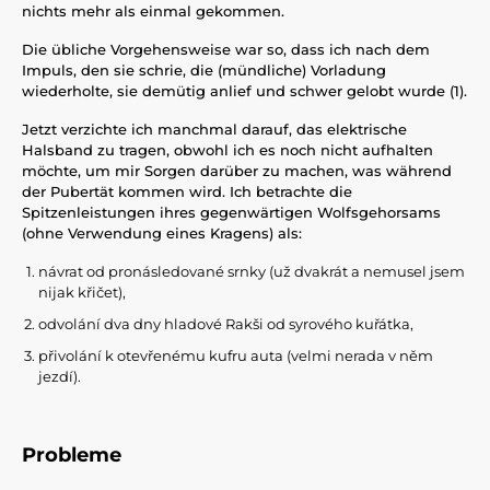
nichts mehr als einmal gekommen.
Die übliche Vorgehensweise war so, dass ich nach dem
Impuls, den sie schrie, die (mündliche) Vorladung
wiederholte, sie demütig anlief und schwer gelobt wurde (1).
Jetzt verzichte ich manchmal darauf, das elektrische
Halsband zu tragen, obwohl ich es noch nicht aufhalten
möchte, um mir Sorgen darüber zu machen, was während
der Pubertät kommen wird. Ich betrachte die
Spitzenleistungen ihres gegenwärtigen Wolfsgehorsams
(ohne Verwendung eines Kragens) als:
návrat od pronásledované srnky (už dvakrát a nemusel jsem
nijak křičet),
odvolání dva dny hladové Rakši od syrového kuřátka,
přivolání k otevřenému kufru auta (velmi nerada v něm
jezdí).
Probleme