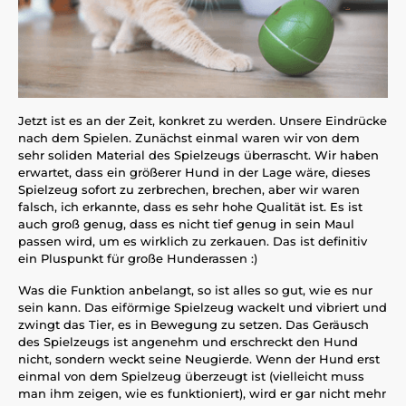
Jetzt ist es an der Zeit, konkret zu werden. Unsere Eindrücke
nach dem Spielen. Zunächst einmal waren wir von dem
sehr soliden Material des Spielzeugs überrascht. Wir haben
erwartet, dass ein größerer Hund in der Lage wäre, dieses
Spielzeug sofort zu zerbrechen, brechen, aber wir waren
falsch, ich erkannte, dass es sehr hohe Qualität ist. Es ist
auch groß genug, dass es nicht tief genug in sein Maul
passen wird, um es wirklich zu zerkauen. Das ist definitiv
ein Pluspunkt für große Hunderassen :)
Was die Funktion anbelangt, so ist alles so gut, wie es nur
sein kann. Das eiförmige Spielzeug wackelt und vibriert und
zwingt das Tier, es in Bewegung zu setzen. Das Geräusch
des Spielzeugs ist angenehm und erschreckt den Hund
nicht, sondern weckt seine Neugierde. Wenn der Hund erst
einmal von dem Spielzeug überzeugt ist (vielleicht muss
man ihm zeigen, wie es funktioniert), wird er gar nicht mehr