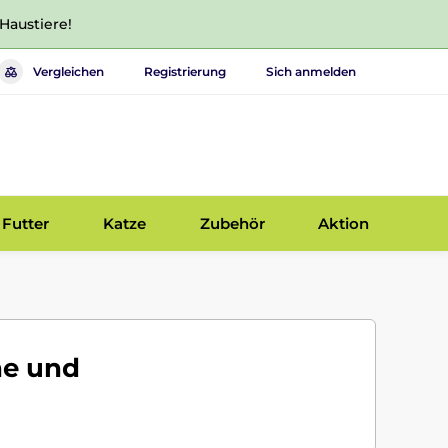
 Haustiere!
Vergleichen
Registrierung
Sich anmelden
Futter
Katze
Zubehör
Aktion
he und