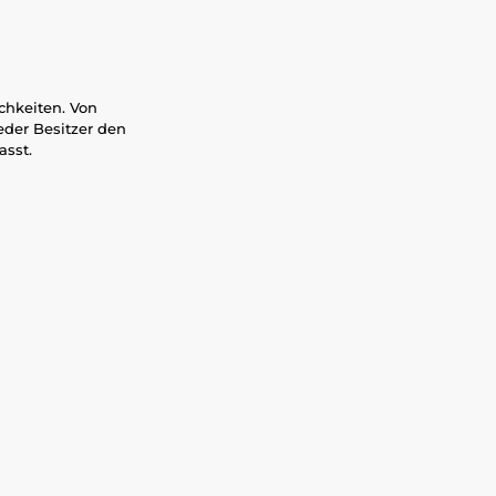
chkeiten. Von
eder Besitzer den
asst.