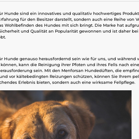
r Hunde sind ein innovatives und qualitativ hochwertiges Produkt,
ahrung für den Besitzer darstellt, sondern auch eine Reihe von Vo
s Wohlbefinden des Hundes mit sich bringt. Die Marke hat aufgru
icherheit und Qualität an Popularität gewonnen und ist daher be
bt.
ür Hunde genauso herausfordernd sein wie für uns, und während 
können, kann die Reinigung ihrer Pfoten und ihres Fells nach ein
erausforderung sein. Mit den Menforsan Hundedüften, die empfind
nd vor kältebedingten Reizungen schützen, können Sie Ihrem pe
ischendes Erlebnis bieten, sondern auch eine wirksame Fellpflege.