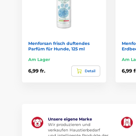
Menforsan frisch duftendes
Menfo
Parfüm für Hunde, 125 ml
Erdbee
Am Lager
Am La
6,99 fr.
6,99 f
Detail
Unsere eigene Marke
Wir produzieren und
verkaufen Haustierbedarf
und intelligente Produkte der