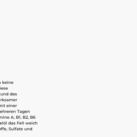
n keine
iese
 und des
irksamer
mit einer
mehreren Tagen
mine A, B1, B2, B6
elöl das Fell weich
ffe, Sulfate und