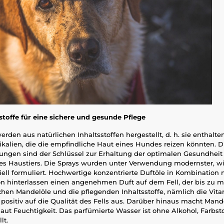
stoffe für eine sichere und gesunde Pflege
rden aus natürlichen Inhaltsstoffen hergestellt, d. h. sie enthalte
kalien, die die empfindliche Haut eines Hundes reizen könnten. D
rungen sind der Schlüssel zur Erhaltung der optimalen Gesundheit
es Haustiers. Die Sprays wurden unter Verwendung modernster, w
ell formuliert. Hochwertige konzentrierte Duftöle in Kombination 
on hinterlassen einen angenehmen Duft auf dem Fell, der bis zu 
ichen Mandelöle und die pflegenden Inhaltsstoffe, nämlich die Vita
 positiv auf die Qualität des Fells aus. Darüber hinaus macht Mand
ut Feuchtigkeit. Das parfümierte Wasser ist ohne Alkohol, Farbsto
lt.