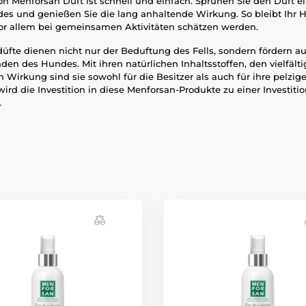
 Menforsan Duft ist schnell und einfach. Sprühen Sie den Duft ei
ndes und genießen Sie die lang anhaltende Wirkung. So bleibt Ihr
vor allem bei gemeinsamen Aktivitäten schätzen werden.
fte dienen nicht nur der Beduftung des Fells, sondern fördern a
en des Hundes. Mit ihren natürlichen Inhaltsstoffen, den vielfäl
n Wirkung sind sie sowohl für die Besitzer als auch für ihre pelzig
 wird die Investition in diese Menforsan-Produkte zu einer Investitio
.