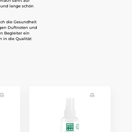
nfach sanft auf
 Hund lange schön
uch die Gesundheit
tigen Duftnoten und
en Begleiter ein
n in die Qualität