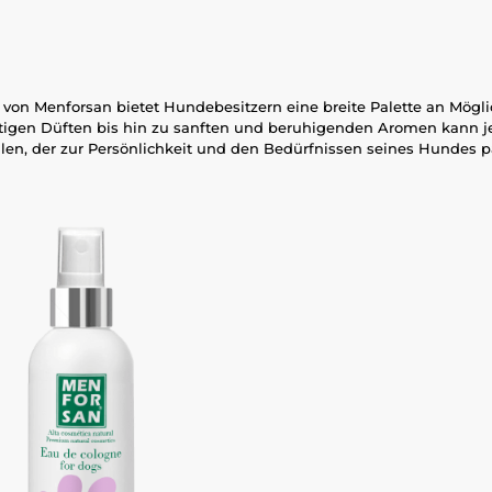
von Menforsan bietet Hundebesitzern eine breite Palette an Mögli
htigen Düften bis hin zu sanften und beruhigenden Aromen kann j
len, der zur Persönlichkeit und den Bedürfnissen seines Hundes p