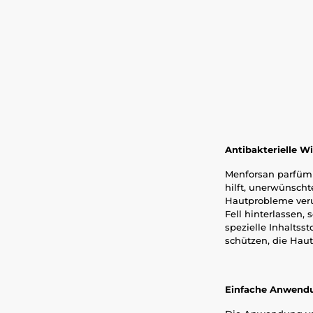
Antibakterielle W
Menforsan parfümie
hilft, unerwünscht
Hautprobleme veru
Fell hinterlassen,
spezielle Inhaltss
schützen, die Hau
Einfache Anwendu