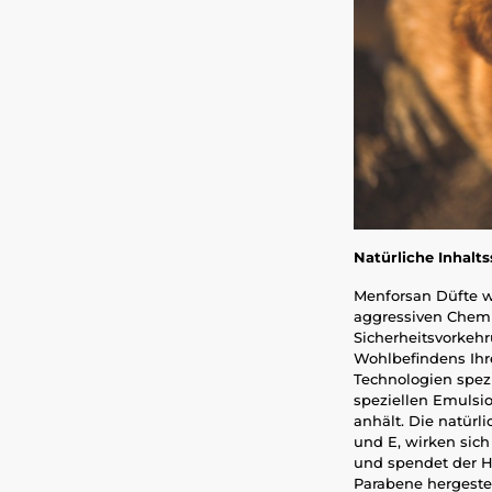
Natürliche Inhalts
Menforsan Düfte we
aggressiven Chemi
Sicherheitsvorkeh
Wohlbefindens Ihr
Technologien spezi
speziellen Emulsi
anhält. Die natürl
und E, wirken sich
und spendet der Ha
Parabene hergestel