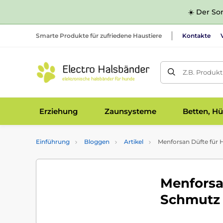
☀️ Der Som
Smarte Produkte für zufriedene Haustiere
Kontakte
Z.B. Produk
Erziehung
Zaunsysteme
Betten, Hü
Einführung
Bloggen
Artikel
Menforsan Düfte für 
Menforsa
Schmutz 