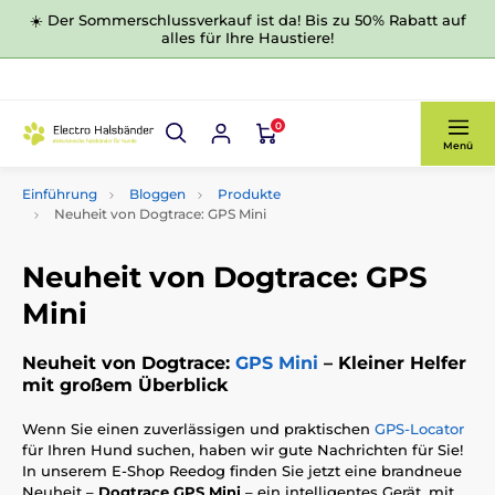
☀️ Der Sommerschlussverkauf ist da! Bis zu 50% Rabatt auf
alles für Ihre Haustiere!
0
Menü
Einführung
Bloggen
Produkte
Neuheit von Dogtrace: GPS Mini
Neuheit von Dogtrace: GPS
Mini
Neuheit von Dogtrace:
GPS Mini
– Kleiner Helfer
mit großem Überblick
Wenn Sie einen zuverlässigen und praktischen
GPS-Locator
für Ihren Hund suchen, haben wir gute Nachrichten für Sie!
In unserem E-Shop Reedog finden Sie jetzt eine brandneue
Neuheit –
Dogtrace GPS Mini
– ein intelligentes Gerät, mit