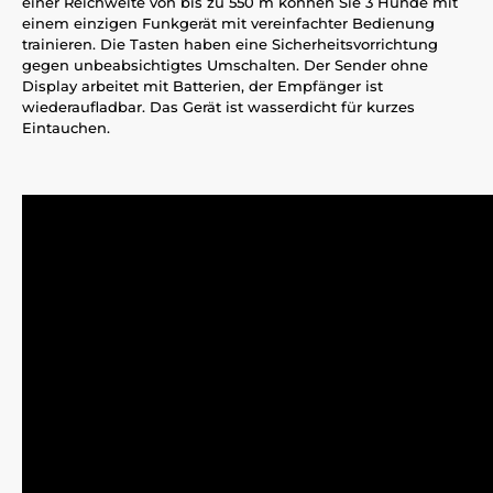
einer Reichweite von bis zu 550 m können Sie 3 Hunde mit
einem einzigen Funkgerät mit vereinfachter Bedienung
trainieren. Die Tasten haben eine Sicherheitsvorrichtung
gegen unbeabsichtigtes Umschalten. Der Sender ohne
Display arbeitet mit Batterien, der Empfänger ist
wiederaufladbar. Das Gerät ist wasserdicht für kurzes
Eintauchen.