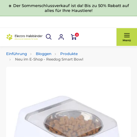
☀️ Der Sommerschlussverkauf ist da! Bis zu 50% Rabatt auf
alles für Ihre Haustiere!
0
Menü
Einführung
Bloggen
Produkte
Neu im E-Shop - Reedog Smart Bowl