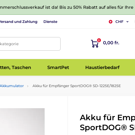
merschlussverkauf ist da! Bis zu 50% Rabatt auf alles für Ihre
Versand und Zahlung
Dienste
CHF
0
0,00 fr.
tkategorie
tten, Taschen
SmartPet
Haustierbedarf
Akkumulator
Akku für Empfänger SportDOG® SD-1225E/1825E
Akku für Em
SportDOG® S