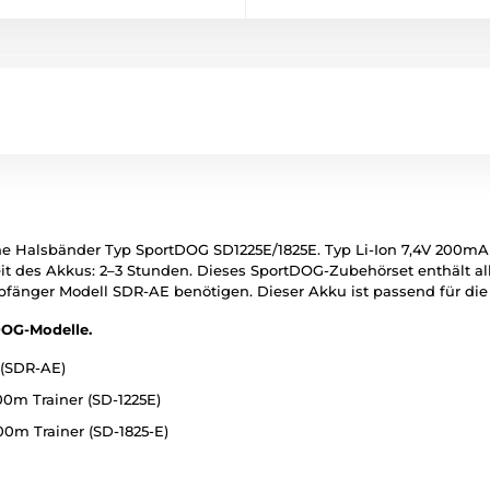
che Halsbänder Typ SportDOG SD1225E/1825E. Typ Li-Ion 7,4V 200mA
t des Akkus: 2–3 Stunden. Dieses SportDOG-Zubehörset enthält al
fänger Modell SDR-AE benötigen. Dieser Akku ist passend für d
DOG-Modelle.
 (SDR-AE)
0m Trainer (SD-1225E)
0m Trainer (SD-1825-E)