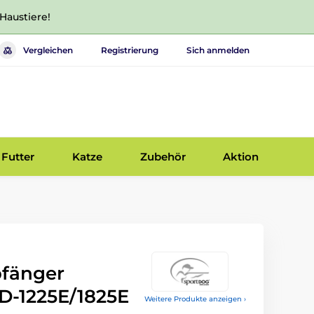
 Haustiere!
Vergleichen
Registrierung
Sich anmelden
Futter
Katze
Zubehör
Aktion
pfänger
D-1225E/1825E
Weitere Produkte anzeigen ›