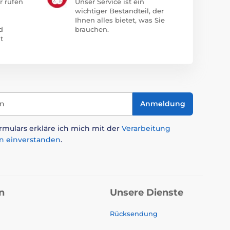
r rufen
Unser Service ist ein
wichtiger Bestandteil, der
Ihnen alles bietet, was Sie
d
brauchen.
t
in
Anmeldung
mulars erkläre ich mich mit der
Verarbeitung
n einverstanden
.
n
Unsere Dienste
Rücksendung