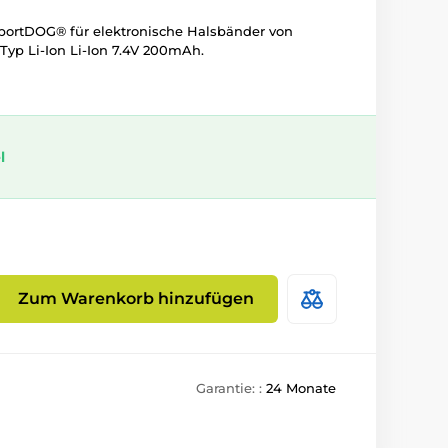
) SportDOG® für elektronische Halsbänder von
yp Li-Ion Li-Ion 7.4V 200mAh.
l
Zum Warenkorb hinzufügen
Garantie: :
24 Monate