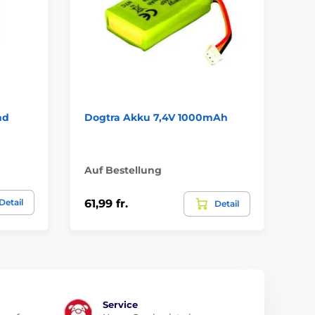
nd
Dogtra Akku 7,4V 1000mAh
Do
7,
Auf Bestellung
Am
Detail
61,99 fr.
78
Detail
Service