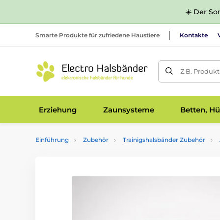
☀️ Der Som
Smarte Produkte für zufriedene Haustiere
Kontakte
Z.B. Produk
Erziehung
Zaunsysteme
Betten, Hü
Einführung
Zubehör
Trainigshalsbänder Zubehör