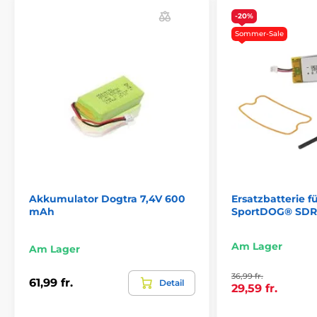
Akkumulator
% Zubehör
-20%
Sommer-Sale
Akkumulator Dogtra 7,4V 600
Ersatzbatterie 
mAh
SportDOG® SDR
Am Lager
Am Lager
36,99 fr.
61,99 fr.
Detail
29,59 fr.