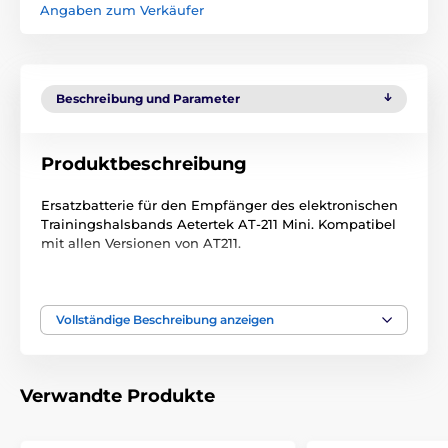
Angaben zum Verkäufer
Beschreibung und Parameter
Produktbeschreibung
Ersatzbatterie für den Empfänger des elektronischen
Trainingshalsbands Aetertek AT-211 Mini. Kompatibel
mit allen Versionen von AT211.
Technische Spezifikationen können ohne vorherige
Ankündigung geändert werden. Die Bilder dienen nur
zur Illustration.
Vollständige Beschreibung anzeigen
Das Produkt ist in Kategorien eingeteilt
Verwandte Produkte
Trainigshalsbänder Zubehör