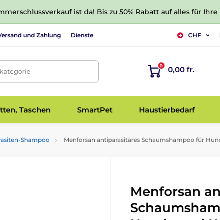
merschlussverkauf ist da! Bis zu 50% Rabatt auf alles für Ihre
Versand und Zahlung
Dienste
CHF
0
0,00 fr.
tkategorie
tten, Taschen
SmartPet
Haustierbedarf
rasiten-Shampoo
Menforsan antiparasitäres Schaumshampoo für Hun
Menforsan an
Schaumshamp