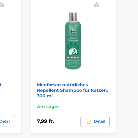
t
Menforsan natürliches
Me
Repellent Shampoo für Katzen,
In
300 ml
Am Lager
Am
7,99 fr.
12,
Detail
Detail