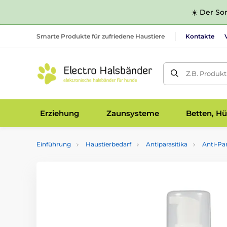
☀️ Der Som
Smarte Produkte für zufriedene Haustiere
Kontakte
Z.B. Produk
Erziehung
Zaunsysteme
Betten, Hü
Einführung
Haustierbedarf
Antiparasitika
Anti-Pa