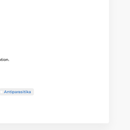
tion.
Antiparasitika