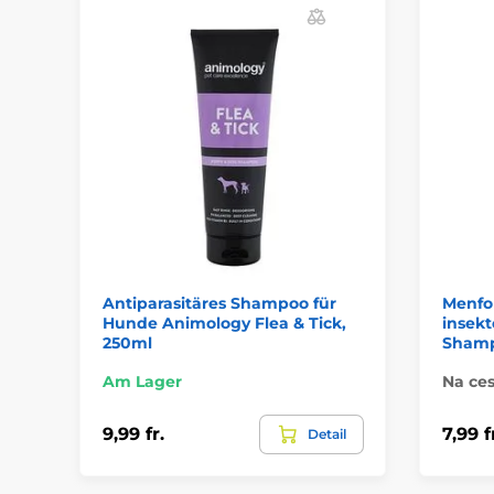
Antiparasitäres Shampoo für
Menfor
Hunde Animology Flea & Tick,
insek
250ml
Shamp
Am Lager
Na ces
9,99 fr.
7,99 f
Detail