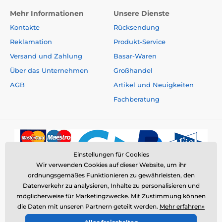
Mehr Informationen
Unsere Dienste
Im Lieferumfang ist ein stabiles,
verstellbares und bequemes
Kontakte
Rücksendung
Nylonhalsband
enthalten. Das Tragen
Reklamation
Produkt-Service
wird für den Hund nicht unangenehm sein. Sie
können das Halsband einfach
für einen Halsumfang
Versand und Zahlung
Basar-Waren
von 20 bis 70 cm
einstellen.
Über das Unternehmen
Großhandel
AGB
Artikel und Neuigkeiten
Gewicht und Abmessungen
Fachberatung
Patpet B470
hat einen
sehr leichten und
ergonomisch geformten Empfänger
.
Breite 3,5 cm, Höhe 6,5 cm, Tiefe 3 cm und
sein
Gewicht beträgt 78 Gramm.
Technische Spezifikationen können ohne
Einstellungen für Cookies
ausdrückliche Vorankündigung geändert werden.
Wir verwenden Cookies auf dieser Website, um ihr
Bilder dienen nur zur Illustration.
ordnungsgemäßes Funktionieren zu gewährleisten, den
Datenverkehr zu analysieren, Inhalte zu personalisieren und
möglicherweise für Marketingzwecke. Mit Zustimmung können
Das Produkt ist in Kategorien eingeteilt
die Daten mit unseren Partnern geteilt werden.
Mehr erfahren»
© 2026 www.elektro-halsbander.ch ⦁ E-Shop erstellt von