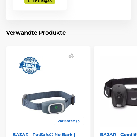
Hinzufügen
und klein. Das Halsband ist wasserdicht und über das
mitgelieferte USB-Kabel wiederaufladbar.
Verwandte Produkte
Varianten (3)
Bellerkennung
Das Halsband nutzt zur Bellerkennung
BAZAR - PetSafe® No Bark |
BAZAR – Goodlif