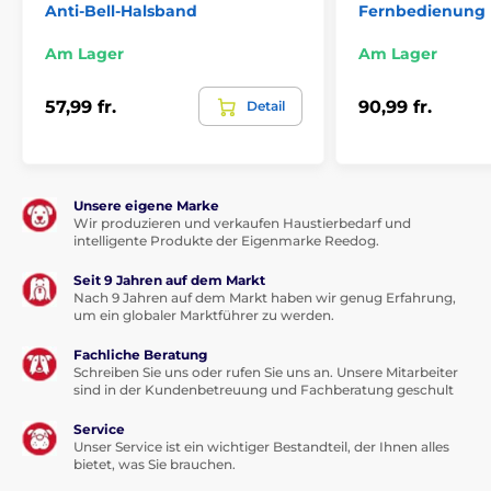
Geräusch
und verfügt über eine
Anti-Bell-Halsband
Fernbedienung
einstellbare Bell-Empfindlichkeit in drei
Stufen – niedrig, mittel und hoch
. Stellen Sie eine
Am Lager
Am Lager
hohe Bell-Empfindlichkeit ein, korrigiert das Halsband
den Hund bereits bei leisem Bellen. Sie bestimmen
57,99 fr.
90,99 fr.
Detail
also selbst, welche Belllautstärke bereits zu viel ist.
Dank der Erkennung über Geräusch ist es
auch ideal
gegen Heulen
.
Korrekturtyp
Unsere eigene Marke
Wir produzieren und verkaufen Haustierbedarf und
Patpet B470 bietet eine
Ton- und
intelligente Produkte der Eigenmarke Reedog.
Sprayfunktion mit einstellbarer
Sprühstärke
in 3 Stufen (klein, mittel und
Seit 9 Jahren auf dem Markt
groß). Beim ersten Bellen warnt das Halsband den
Nach 9 Jahren auf dem Markt haben wir genug Erfahrung,
Hund mit einem kurzen Signalton. Kommt innerhalb
um ein globaler Marktführer zu werden.
von 30 Sekunden ein weiteres Bellen, erfolgt die
Spraykorrektur. Der Ton des Halsbandes kann nicht
Fachliche Beratung
Schreiben Sie uns oder rufen Sie uns an. Unsere Mitarbeiter
eingestellt oder ausgeschaltet werden.
sind in der Kundenbetreuung und Fachberatung geschult
Batterie und Laden
Service
Unser Service ist ein wichtiger Bestandteil, der Ihnen alles
Das Halsband Patpet B470 verwendet zur
bietet, was Sie brauchen.
Stromversorgung einen