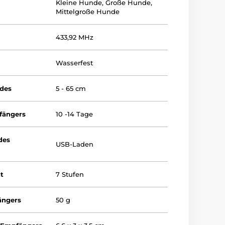
Kleine Hunde
,
Große Hunde
,
Mittelgroße Hunde
433,92 MHz
Wasserfest
ndes
5 - 65 cm
fängers
10 -14 Tage
des
USB-Laden
ät
7 Stufen
ängers
50 g