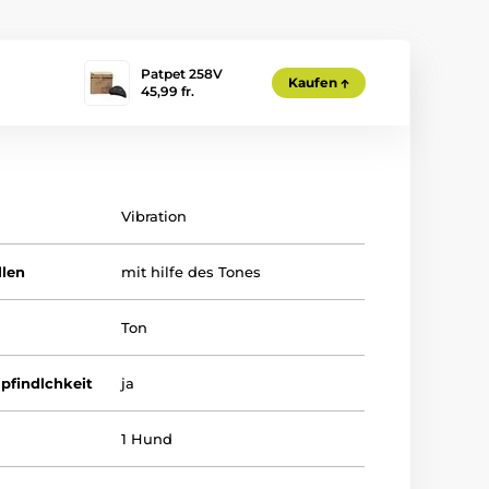
Patpet 258V
Kaufen
45,99 fr.
Vibration
llen
mit hilfe des Tones
Ton
pfindlchkeit
ja
1 Hund