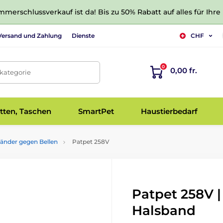
merschlussverkauf ist da! Bis zu 50% Rabatt auf alles für Ihre
Versand und Zahlung
Dienste
CHF
0
0,00 fr.
tkategorie
tten, Taschen
SmartPet
Haustierbedarf
änder gegen Bellen
Patpet 258V
Patpet 258V |
Halsband