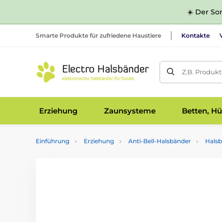
☀️ Der Som
Smarte Produkte für zufriedene Haustiere
Kontakte
Z.B. Produk
Erziehung
Zaunsysteme
Betten, Hü
Einführung
Erziehung
Anti-Bell-Halsbänder
Halsb