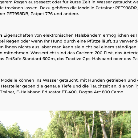
ngerem Regen ausgesetzt oder für kurze Zeit in Wasser getaucht w
ie trocknen lassen. Dazu gehören die Modelle Petrainer PET998DR,
ner PET998DB, Patpet 776 und andere.
n
Eigenschaften von elektronischen Halsbändern ermöglichen es I
ei Regen oder wenn Ihr Hund durch eine Pfütze läuft, zu verwen
ihnen nichts aus, aber man kann sie nicht bei einem ständigen
itnehmen. Wasserdicht sind das Cacicom 200 First, das Aeterte
 das PetSafe Standard 600m, das Tractive Gps-Halsband oder das P
Modelle können ins Wasser getaucht, mit Hunden getrieben u
Hersteller geben die genaue Tiefe und die Tauchzeit an, die von Ty
rainer, E-Halsband Educator ET-400, Dogtra Arc 800 Camo