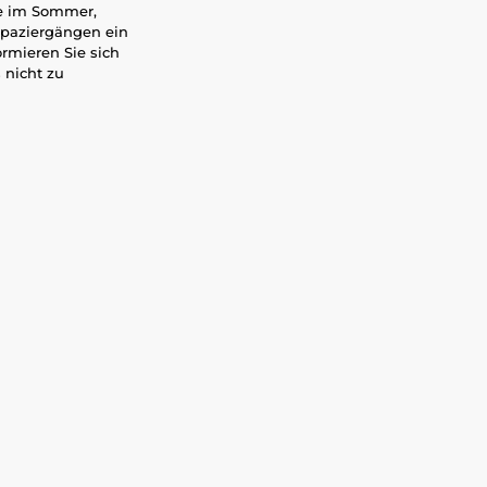
de im Sommer,
Spaziergängen ein
ormieren Sie sich
 nicht zu