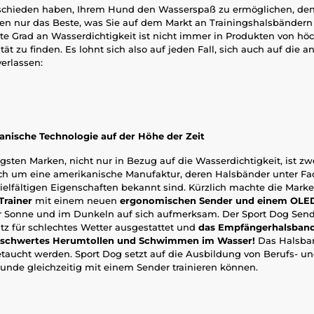
schieden haben, Ihrem Hund den Wasserspaß zu ermöglichen, den e
en nur das Beste, was Sie auf dem Markt an Trainingshalsbände
e Grad an Wasserdichtigkeit ist nicht immer in Produkten von höc
ät zu finden. Es lohnt sich also auf jeden Fall, sich auch auf die 
erlassen:
nische Technologie auf der Höhe der Zeit
igsten Marken, nicht nur in Bezug auf die Wasserdichtigkeit, ist z
ich um eine amerikanische Manufaktur, deren Halsbänder unter Fac
vielfältigen Eigenschaften bekannt sind. Kürzlich machte die Mar
Trainer
mit einem neuen
ergonomischen Sender und einem OLED
er Sonne und im Dunkeln auf sich aufmerksam. Der Sport Dog Send
tz für schlechtes Wetter ausgestattet und
das Empfängerhalsband 
eschwertes Herumtollen und Schwimmen im Wasser!
Das Halsban
taucht werden. Sport Dog setzt auf die Ausbildung von Berufs- u
Hunde gleichzeitig mit einem Sender trainieren können.