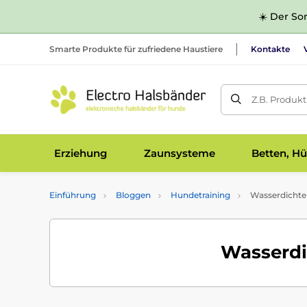
☀️ Der Som
Smarte Produkte für zufriedene Haustiere
Kontakte
Z.B. Produk
Erziehung
Zaunsysteme
Betten, Hü
Einführung
Bloggen
Hundetraining
Wasserdichte 
Wasserdi