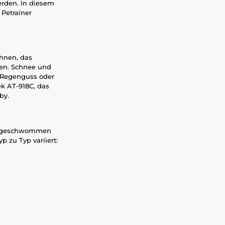
erden. In diesem
 Petrainer
hnen, das
den. Schnee und
 Regenguss oder
k AT-918C, das
aby.
nd geschwommen
p zu Typ variiert: