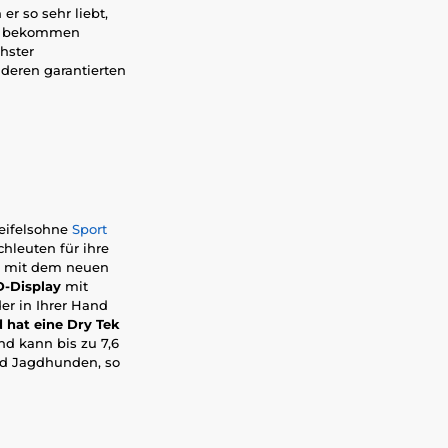
r so sehr liebt,
rn bekommen
hster
anderen garantierten
weifelsohne
Sport
hleuten für ihre
ke mit dem neuen
-Display
mit
er in Ihrer Hand
hat eine Dry Tek
d kann bis zu 7,6
nd Jagdhunden, so