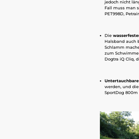
jedoch nicht lä
Fall muss man s
PET998D, Petrai
Die
wasserfeste
Halsband auch b
Schlamm machen 
zum Schwimmen m
Dogtra iQ Cliq,
Untertauchbare
werden, und die 
SportDog 800m T