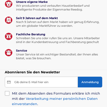
Unsere eigene Marke
Wir produzieren und verkaufen Haustierbedarf und
intelligente Produkte der Eigenmarke Reedog.
Seit 9 Jahren auf dem Markt
Nach 9 Jahren auf dem Markt haben wir genug Erfahrung,
um ein globaler Marktführer zu werden.
Fachliche Beratung
Schreiben Sie uns oder rufen Sie uns an. Unsere Mitarbeiter
sind in der Kundenbetreuung und Fachberatung geschult
Service
Unser Service ist ein wichtiger Bestandteil, der Ihnen alles
bietet, was Sie brauchen.
Abonnieren Sie den Newsletter
Bellerkennung
Bellen oder Heulen erkennt das Halsband
Gib deine E-Mail hier ein
Anmeldung
mithilfe eines
integrierten Mikrofons
oder über
Vibrationen der Stimmbänder.
Mit dem Absenden des Formulars erkläre ich mich
Geräusch- und Vibrationssensoren sorgen dafür, dass
mit der
Verarbeitung meiner persönlichen Daten
das Halsband nur dann aktiviert wird, wenn der Hund
tatsächlich bellt.
einverstanden
.