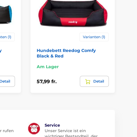
ten (1)
Varianten (1)
y
Hundebett Reedog Comfy
Re
Black & Red
Be
Am Lager
Am
57,99 fr.
57
Detail
Detail
Service
r rufen
Unser Service ist ein
wichtiger Bestandteil, der