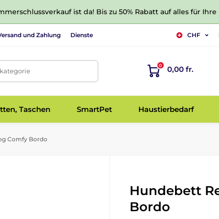
merschlussverkauf ist da! Bis zu 50% Rabatt auf alles für Ihre
Versand und Zahlung
Dienste
CHF
0
0,00 fr.
tkategorie
tten, Taschen
SmartPet
Haustierbedarf
og Comfy Bordo
Hundebett R
Bordo