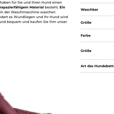
 haben für Sie und Ihren Hund einen
trapazierfähigem
Material
besteht.
Ein
Waschbar
h in der Waschmaschine waschen
indert es Wundliegen und Ihr Hund wird
 Hund bequem und kaufen Sie ihm unser
Größe
Farbe
Größe
Art des Hundebett