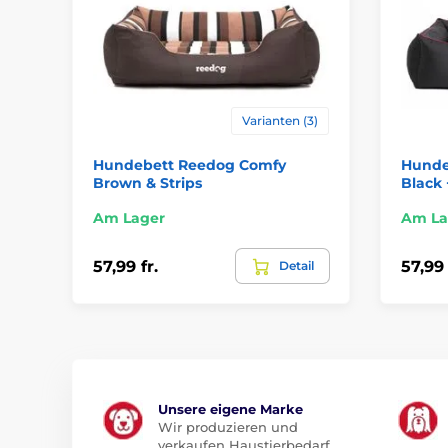
Varianten (3)
Hundebett Reedog Comfy
Hunde
Brown & Strips
Black 
Am Lager
Am La
57,99 fr.
57,99 
Detail
Unsere eigene Marke
Wir produzieren und
verkaufen Haustierbedarf