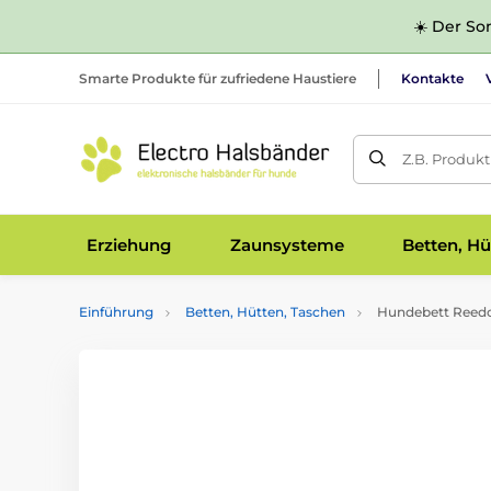
☀️ Der Som
Smarte Produkte für zufriedene Haustiere
Kontakte
Z.B. Produk
Erziehung
Zaunsysteme
Betten, Hü
Einführung
Betten, Hütten, Taschen
Hundebett Reed