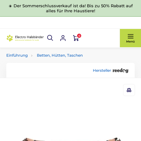
☀️ Der Sommerschlussverkauf ist da! Bis zu 50% Rabatt auf
alles für Ihre Haustiere!
0
Menü
Einführung
Betten, Hütten, Taschen
Hersteller