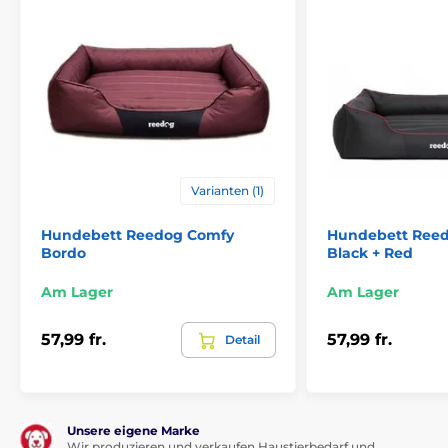
Das Hundebett Reedog ist für kleine, mittlere und
große Hunde geeignet. Die folgende Tabelle hilft
Ihnen bei der Auswahl der Größe. (* Unsere Reedog
Hundebetten sind von Hand genäht, daher kann die
Größe leicht variieren, aber höchstens 2-4cm.)
Varianten (1)
Hundebett Reedog Comfy
Hundebett Ree
Bordo
Black + Red
Am Lager
Am Lager
Technische Spezifikationen können ohne vorherige
Ankündigung geändert werden. Die Bilder dienen nur
57,99 fr.
57,99 fr.
Detail
zur Illustration.
Das Produkt ist in Kategorien eingeteilt
Unsere eigene Marke
Wir produzieren und verkaufen Haustierbedarf und