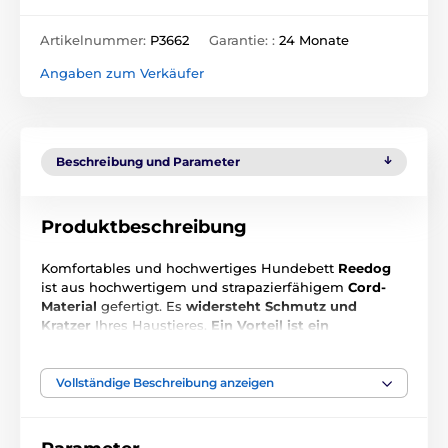
Artikelnummer:
P3662
Garantie: :
24 Monate
Angaben zum Verkäufer
Beschreibung und Parameter
Produktbeschreibung
Komfortables und hochwertiges Hundebett
Reedog
ist aus hochwertigem und strapazierfähigem
Cord-
Material
gefertigt. Es
widersteht
Schmutz
und
Kratzer
Ihres Haustieres.
Ein Vorteil ist ein
abnehmbarer
Bezug
, den Sie auch in der
Waschmaschine waschen können. Die Matratze ist
aus dem Tubus, so verhindert es Wundliegen und Ihr
Vollständige Beschreibung anzeigen
Hund wird die ganze Zeit glücklich faulenzen.
Machen Sie Ihren Hund bequem
und kaufen Sie ihm
unser Hundebett REEDOG.