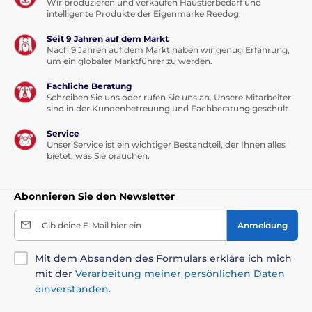
Wir produzieren und verkaufen Haustierbedarf und
Für kleine Hunde
intelligente Produkte der Eigenmarke Reedog.
Für mittelgroße Hunde
Für große Hunde
Seit 9 Jahren auf dem Markt
Nach 9 Jahren auf dem Markt haben wir genug Erfahrung,
um ein globaler Marktführer zu werden.
Fachliche Beratung
Schreiben Sie uns oder rufen Sie uns an. Unsere Mitarbeiter
sind in der Kundenbetreuung und Fachberatung geschult
Service
Unser Service ist ein wichtiger Bestandteil, der Ihnen alles
bietet, was Sie brauchen.
Abonnieren Sie den Newsletter
Gib deine E-Mail hier ein
Anmeldung
Mit dem Absenden des Formulars erkläre ich mich
mit der
Verarbeitung meiner persönlichen Daten
einverstanden
.