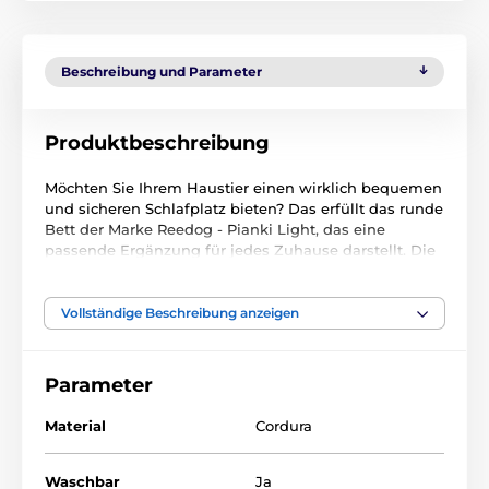
Beschreibung und Parameter
Produktbeschreibung
Möchten Sie Ihrem Haustier einen wirklich bequemen
und sicheren Schlafplatz bieten? Das erfüllt das runde
Bett der Marke Reedog - Pianki Light, das eine
passende Ergänzung für jedes Zuhause darstellt. Die
Oberfläche des Bettchens ist mit hochwertigem und
strapazierfähigem Cordura überzogen, das Schmutz,
Nässe und den Krallen Ihres Vierbeiners problemlos
Vollständige Beschreibung anzeigen
standhält. Sie können es von Hand oder
in der
Waschmaschine bei einem Schonprogramm von 30°
C waschen
. Die Innenseite des Bettes ist mit
Parameter
weichem Schaumstoff ausgekleidet.
Material
Cordura
Waschbar
Ja