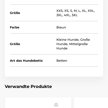
XXS
,
XS
,
S
,
M
,
L
,
XL
,
XXL
,
Größe
3XL
,
4XL
,
5XL
Farbe
Braun
Kleine Hunde
,
Große
Größe
Hunde
,
Mittelgroße
Hunde
Es spielt keine Rolle, ob Sie einen kleinen, mittleren
oder großen Hund haben. Die folgende Tabelle hilft
Art des Hundebetts
Betten
Ihnen bei der Auswahl der Größe. (* Unsere Reedog
Hunde sind von Hand genäht, daher kann die Größe
leicht variieren, aber höchstens 2-4cm.)
Verwandte Produkte
Vorteile
Bequem und angenehm
Es vermittelt ein Gefühl der Sicherheit