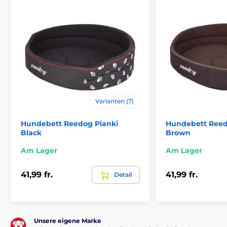
Große Auswahl an Designs und Größen
Hochwertiges und langlebiges Cordura
Handgenäht
Hoher Rand
Waschbares Material
Varianten (7)
Inhalt der Packung
Bett für Hund Reedog
Hundebett Reedog Pianki
Hundebett Reed
Black
Brown
Technische Spezifikationen können ohne vorherige
Ankündigung geändert werden. Die Bilder dienen nur
Am Lager
Am Lager
zur Illustration.
41,99 fr.
41,99 fr.
Detail
Das Produkt ist in Kategorien eingeteilt
Betten, Hütten, Taschen
Betten
Unsere eigene Marke