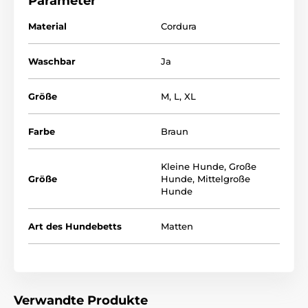
Parameter
Material
Cordura
Waschbar
Ja
Größe
M
,
L
,
XL
Farbe
Braun
Mit der Auswahl der richtigen Liegematte hilft Ihnen
folgende Tabelle (*Unsere Liegematten Reedog
werden von der Hand genäht ud so kann es
Kleine Hunde
,
Große
passieren, dass die Grösse nicht ganz - um 2 - 4cm-
Größe
Hunde
,
Mittelgroße
Hunde
passt).
Art des Hundebetts
Matten
Verwandte Produkte