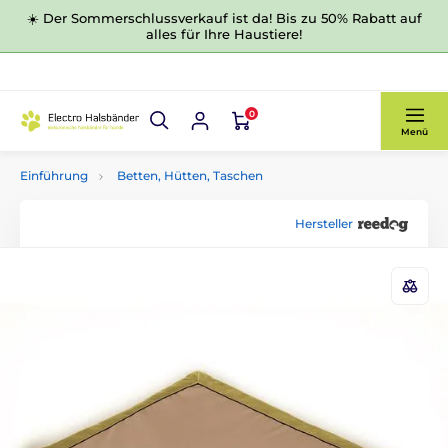
☀️ Der Sommerschlussverkauf ist da! Bis zu 50% Rabatt auf
alles für Ihre Haustiere!
0
Menü
Einführung
Betten, Hütten, Taschen
Hersteller