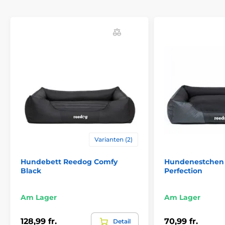
Vorteile
hochwertiges und festes Material cordura
für jeden Hund geeignet
auffälliges Design
waschbar
Inhalt der Packung
Hundematte Reedog
Varianten (2)
Technische Spezifikationen können ohne vorherige
Hundebett Reedog Comfy
Hundenestchen
Ankündigung geändert werden. Die Bilder dienen nur
Black
Perfection
zur Illustration.
Am Lager
Am Lager
Das Produkt ist in Kategorien eingeteilt
128,99 fr.
70,99 fr.
Detail