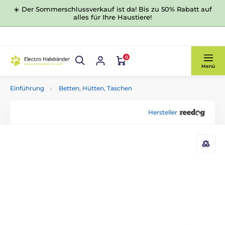
☀️ Der Sommerschlussverkauf ist da! Bis zu 50% Rabatt auf
alles für Ihre Haustiere!
0
Menü
Einführung
Betten, Hütten, Taschen
Hersteller