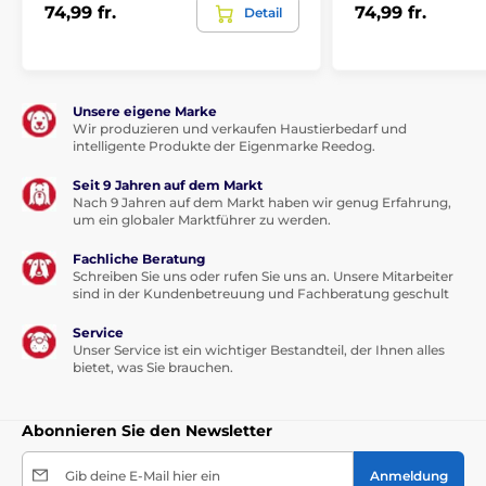
74,99 fr.
74,99 fr.
Detail
Unsere eigene Marke
Wir produzieren und verkaufen Haustierbedarf und
intelligente Produkte der Eigenmarke Reedog.
Seit 9 Jahren auf dem Markt
Nach 9 Jahren auf dem Markt haben wir genug Erfahrung,
um ein globaler Marktführer zu werden.
Fachliche Beratung
Schreiben Sie uns oder rufen Sie uns an. Unsere Mitarbeiter
Technische Spezifikationen können ohne vorherige
sind in der Kundenbetreuung und Fachberatung geschult
Ankündigung geändert werden. Die Bilder dienen nur
zur Illustration.
Service
Unser Service ist ein wichtiger Bestandteil, der Ihnen alles
bietet, was Sie brauchen.
Das Produkt ist in Kategorien eingeteilt
Abonnieren Sie den Newsletter
Betten, Hütten, Taschen
Betten
Gib deine E-Mail hier ein
Anmeldung
Für kleine Hunde