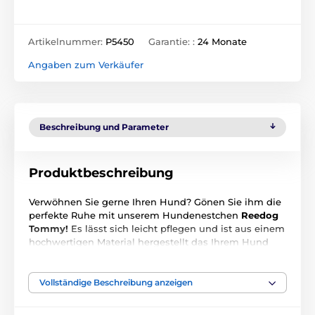
Artikelnummer:
P5450
Garantie: :
24 Monate
Angaben zum Verkäufer
Beschreibung und Parameter
Produktbeschreibung
Verwöhnen Sie gerne Ihren Hund? Gönen Sie ihm die
perfekte Ruhe mit unserem Hundenestchen
Reedog
Tommy!
Es lässt sich leicht pflegen und ist aus einem
hochwertigen Material hergestellt das Ihrem Hund
perfekte Ruhe sichert.
Die Matratze des
Hundenestchen Reedog
ist ausreichend hoch und
weich für einen gemütlichen Schlaf. Sie lässt sich
Vollständige Beschreibung anzeigen
herausnehmen. Sie können Sie auch als Liegematte
verwenden. Der innere Teil des Hundenestchen wird