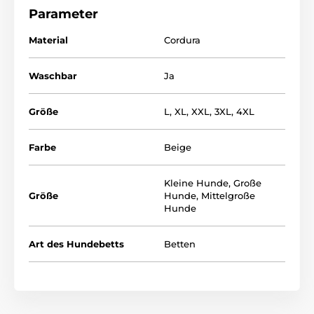
aus einem hochwertigen Materila Conrdura
Parameter
hergestellt.Die Seiten sind aus Eko- Leder. Der Bezug
ist abnehmbar und wird Ihnen das Reinigen
Material
Cordura
erleichtern.
Waschbar
Ja
Größe
L
,
XL
,
XXL
,
3XL
,
4XL
Farbe
Beige
Kleine Hunde
,
Große
Größe
Hunde
,
Mittelgroße
Hunde
Art des Hundebetts
Betten
Das Hundenestchen REEDOG Tommy
ist für jeden
Hund geeignet. Die passende Grösse finden Sie in
folgender Tabelle. (*Unsere Hundenestche Reedog