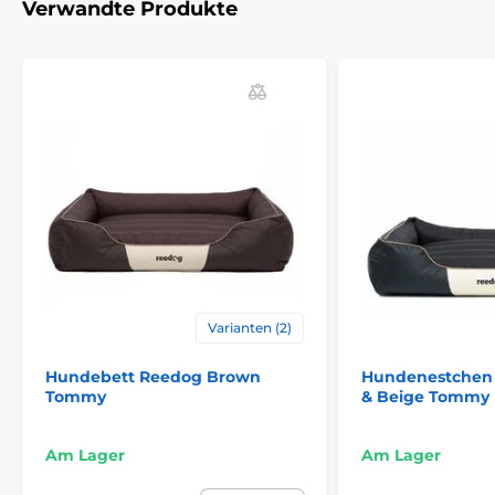
werden von der Hand genäht. Es kann passieren, dass
Verwandte Produkte
sich die Grösse leicht um 2-4 cm unterscheidet.)
Varianten (2)
Hundebett Reedog Brown
Hundenestchen
Tommy
& Beige Tommy
Am Lager
Am Lager