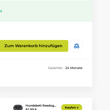
el
Zum Warenkorb hinzufügen
Garantie: :
24 Monate
Hundebett Reedog…
Kaufen
82,99 fr.