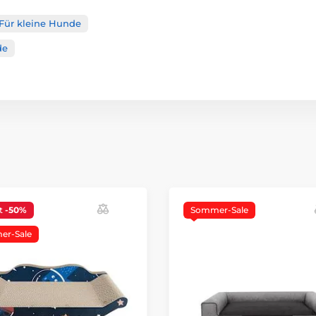
Für kleine Hunde
de
t
-50%
Sommer-Sale
r-Sale