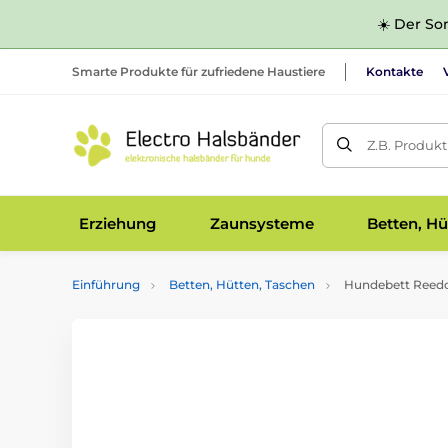
☀️ Der Som
Smarte Produkte für zufriedene Haustiere
Kontakte
Z.B. Produk
Erziehung
Zaunsysteme
Betten, Hü
Einführung
Betten, Hütten, Taschen
Hundebett Reedo