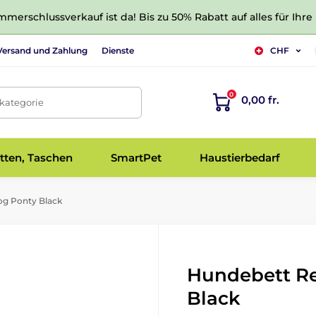
merschlussverkauf ist da! Bis zu 50% Rabatt auf alles für Ihre
Versand und Zahlung
Dienste
CHF
0
0,00 fr.
tkategorie
tten, Taschen
SmartPet
Haustierbedarf
g Ponty Black
Hundebett R
Black