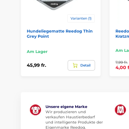
Varianten (1)
Hundeliegematte Reedog Thin
Reedog
Grey Point
Kratzm
Am La
Am Lager
7,99 fr.
45,99 fr.
Detail
4,00 f
Unsere eigene Marke
Wir produzieren und
verkaufen Haustierbedarf
und intelligente Produkte der
Eigenmarke Reedog.