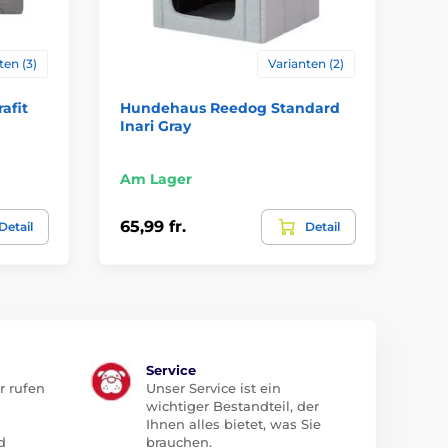
ten (3)
Varianten (2)
afit
Hundehaus Reedog Standard
Re
Inari Gray
Hu
Am Lager
Am
65,99 fr.
12,
Detail
Detail
Service
r rufen
Unser Service ist ein
wichtiger Bestandteil, der
Ihnen alles bietet, was Sie
d
brauchen.