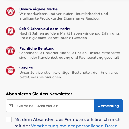
Unsere eigene Marke
Wir produzieren und verkaufen Haustierbedarf und
intelligente Produkte der Eigenmarke Reedog.
Seit 9 Jahren auf dem Markt
Nach 9 Jahren auf dem Markt haben wir genug Erfahrung,
um ein globaler Marktführer zu werden.
Fachliche Beratung
Schreiben Sie uns oder rufen Sie uns an. Unsere Mitarbeiter
sind in der Kundenbetreuung und Fachberatung geschult
Service
Unser Service ist ein wichtiger Bestandteil, der Ihnen alles
bietet, was Sie brauchen.
Abonnieren Sie den Newsletter
Gib deine E-Mail hier ein
Anmeldung
Analytische Komponenten:
Mit dem Absenden des Formulars erkläre ich mich
mit der
Verarbeitung meiner persönlichen Daten
Rohprotein 32,5 %, Rohöle und -fette 17,5 %, Rohfaser 2