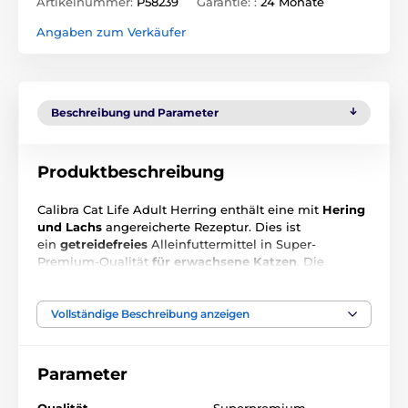
Artikelnummer:
P58239
Garantie: :
24 Monate
Angaben zum Verkäufer
Beschreibung und Parameter
Produktbeschreibung
Calibra Cat Life Adult Herring enthält eine mit
Hering
und Lachs
angereicherte Rezeptur. Dies ist
ein
getreidefreies
Alleinfuttermittel in Super-
Premium-Qualität
für erwachsene Katzen
. Die
Zusammensetzung enthält ausgewogene Proteine ​​
und versorgt den Körper mit der nötigen
Energie.
Das
Futter unterstützt die
ideale Verfassung
der Katze
Vollständige Beschreibung anzeigen
und ist mit wertvollem
Lachsöl
angereichert, das die
Funktion des Nervensystems unterstützt und dem
Fell neuen Glanz verleiht.
Parameter
Qualität
Superpremium