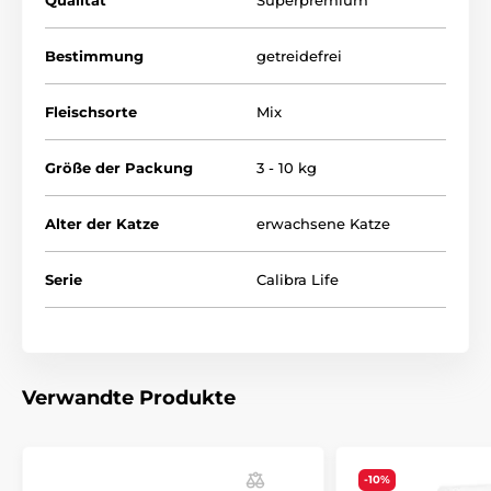
Vorteile des Futters:
Bestimmung
getreidefrei
enthält keinen Weizen
oder künstliche Farbstoffe
Fleischsorte
Mix
ohne Zusatz von Konservierungsstoffen und GVO
angereichert mit Taurin
Größe der Packung
3 - 10 kg
dank
Omega 3
wirkt es entzündungshemmend
Alter der Katze
erwachsene Katze
Serie
Calibra Life
Verwandte Produkte
-10%