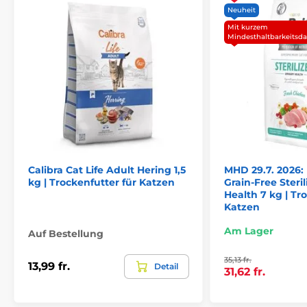
Neuheit
Mit kurzem
Mindesthaltbarkeitsd
Zusammensetzung:
Heringsprotein 15 %, Hühnerprotein 15 %, weißer Reis,
frischer Hering 12,5 %, Bruchreis, Geflügelfett,
Nackthafer, hydrolysiertes Hühnerprotein 4 %,
Calibra Cat Life Adult Hering 1,5
MHD 29.7. 2026: 
Lachsprotein 3 %, getrocknete Zuckerrübenschnitzel,
kg | Trockenfutter für Katzen
Grain-Free Steri
Erbsen, getrocknetes Apfelmark 2 %, Lachsöl 2 %,
Health 7 kg | Tr
Hefe, getrocknete inaktivierte Hefe der Gattung
Katzen
Saccharomyces cerevisiae (ß-Glucane), Leinsamen,
getrocknete Zichorienwurzel (Inulinquelle) 0,2 %,
Am Lager
Auf Bestellung
Kaliumchlorid, Grünlippmuschel (Perna canaliculus)
0,06 %, Yucca schidigera.
35,13 fr.
13,99 fr.
Detail
31,62 fr.