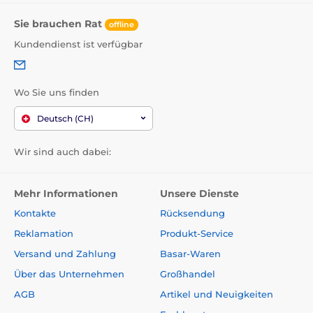
Sie brauchen Rat
offline
Analytische Bestandteile:
Kundendienst ist verfügbar
Rohprotein 10,7 %, Rohfett 6,9 %, Rohasche 2,5 %,
Rohfaser 0,4 %, Feuchtigkeit 79,0 %, Calcium 0,25 %,
Wo Sie uns finden
Phosphor 0,2 %, Natrium 0,2 %.
Deutsch (CH)
Ernährungsphysiologische Zusatzstoffe je 1
Wir sind auch dabei:
kg:
Vitamin D3 (3a671) 200 IE, Vitamin E (3a700) 110 mg,
Mehr Informationen
Unsere Dienste
Taurin (3a370) 800 mg, Biotin (3a880) 0,4 mg, Kupfer
(3b405) 1,9 mg, Eisen (3b107) 8,0 mg, Kaliumjodid
Kontakte
Rücksendung
(3b201) 0,5 mg, Mangan (3b505) 2,4 mg, Zink (3b607)
Reklamation
Produkt-Service
20 mg
Versand und Zahlung
Basar-Waren
Über das Unternehmen
Großhandel
Umsetzbare Energie:
AGB
Artikel und Neuigkeiten