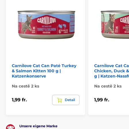
Carnilove Cat Can Paté Turkey
Carnilove Cat C
& Salmon Kitten 100 g |
Chicken, Duck &
Katzenkonserve
g | Katzen-Nassf
Na cestě 2 ks
Na cestě 2 ks
1,99 fr.
1,99 fr.
Detail
Zusammensetzung:
Unsere eigene Marke
47 % Pute, 15 % Rentier, 2 % Erbsenmehl, 1 %