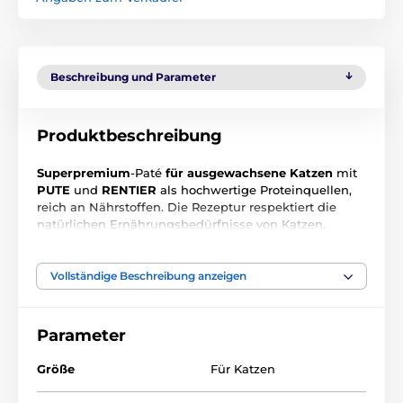
Beschreibung und Parameter
Produktbeschreibung
Superpremium
-Paté
für ausgewachsene Katzen
mit
PUTE
und
RENTIER
als hochwertige Proteinquellen,
reich an Nährstoffen. Die Rezeptur respektiert die
natürlichen Ernährungsbedürfnisse von Katzen,
unterstützt die tägliche Hydration und die natürliche
Abwehrkraft des Organismus. Cranberries tragen zur
Unterstützung der Harnwege bei, während pflanzliche
Vollständige Beschreibung anzeigen
Bestandteile helfen, eine gute Verdauung und die
allgemeine Vitalität zu erhalten.
Alleinfuttermittel für
ausgewachsene Katzen.
Parameter
Größe
Für Katzen
Vorteile der Konserve: