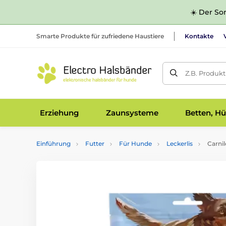
☀️ Der Som
Smarte Produkte für zufriedene Haustiere
Kontakte
Z.B. Produk
Erziehung
Zaunsysteme
Betten, Hü
Einführung
Futter
Für Hunde
Leckerlis
Carnil