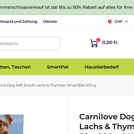
merschlussverkauf ist da! Bis zu 50% Rabatt auf alles für Ihre
Versand und Zahlung
Dienste
CHF
0
0,00 fr.
tkategorie
tten, Taschen
SmartPet
Haustierbedarf
ove Dog Soft Snack Lachs & Thymian Small Bite 200 g
Carnilove Do
Lachs & Thym