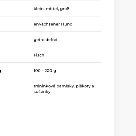
klein
,
mittel
,
groß
erwachsener Hund
getreidefrei
Fisch
g
100 - 200 g
tréninkové pamlsky
,
piškoty a
sušenky