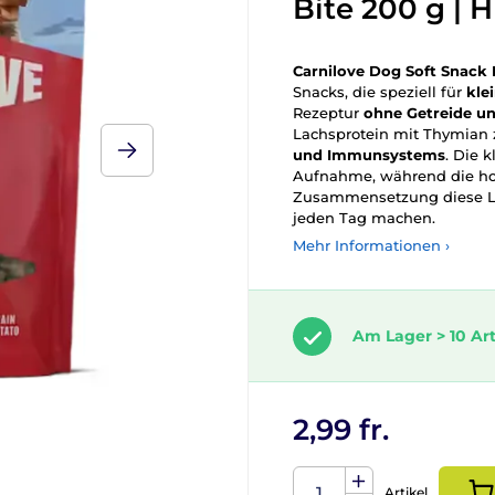
Bite 200 g |
Carnilove Dog Soft Snack 
Snacks, die speziell für
kle
Rezeptur
ohne Getreide un
Lachsprotein mit Thymian 
und Immunsystems
. Die 
Aufnahme, während die ho
Zusammensetzung diese Le
jeden Tag machen.
Mehr Informationen ›
Am Lager > 10 Art
2,99 fr.
Artikel