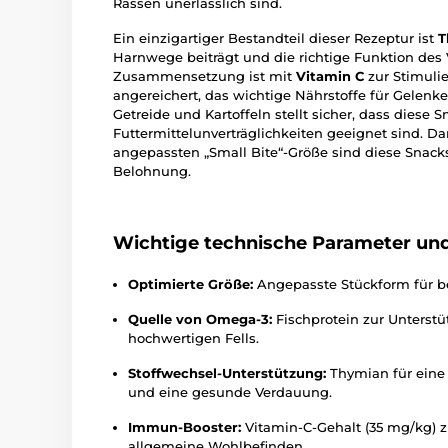
Rassen unerlässlich sind.
Ein einzigartiger Bestandteil dieser Rezeptur ist
T
Harnwege beiträgt und die richtige Funktion des 
Zusammensetzung ist mit
Vitamin C
zur Stimuli
angereichert, das wichtige Nährstoffe für Gelenke 
Getreide und Kartoffeln stellt sicher, dass dies
Futtermittelunverträglichkeiten geeignet sind. D
angepassten „Small Bite“-Größe sind diese Snacks 
Belohnung.
Wichtige technische Parameter und 
Optimierte Größe:
Angepasste Stückform für 
Quelle von Omega-3:
Fischprotein zur Unterstü
hochwertigen Fells.
Stoffwechsel-Unterstützung:
Thymian für eine
und eine gesunde Verdauung.
Immun-Booster:
Vitamin-C-Gehalt (35 mg/kg) z
allgemeine Wohlbefinden.