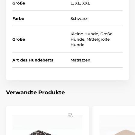
Größe
L
,
XL
,
XXL
Farbe
Schwarz
Kleine Hunde
,
Große
Größe
Hunde
,
Mittelgroße
Hunde
Art des Hundebetts
Matratzen
Die richtige Matratze für Ihren Hund auszuwählen hilf
Ihnen folgene Tabelle. (*Unsere Matratzen Reedog
werden von der Hand genäht. So kann es passieren,
dass sich die Grössen leicht unterscheiden, um 2 -
4cm maximal.)
Verwandte Produkte