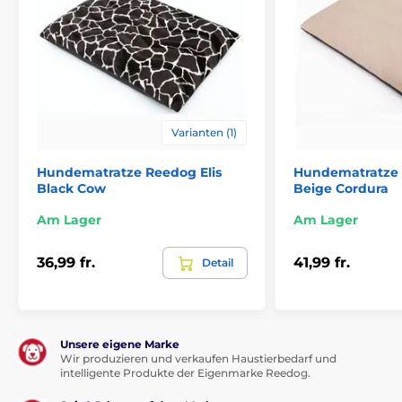
Vorteile
hochwertiges und festes Material
Luxusdesign
waschbar
Varianten (1)
Hundematratze Reedog Elis
Hundematratze 
Inhalt der Packung
Black Cow
Beige Cordura
Hundematratze Reedog
Am Lager
Am Lager
Technische Spezifikationen können ohne vorherige
36,99 fr.
41,99 fr.
Detail
Ankündigung geändert werden. Die Bilder dienen nur
zur Illustration.
Unsere eigene Marke
Wir produzieren und verkaufen Haustierbedarf und
intelligente Produkte der Eigenmarke Reedog.