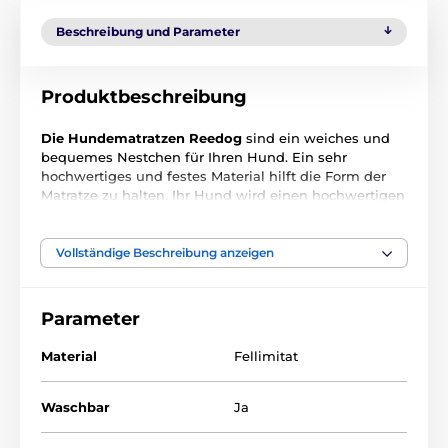
Beschreibung und Parameter
Produktbeschreibung
Die Hundematratzen Reedog
sind ein weiches und
bequemes Nestchen für Ihren Hund. Ein sehr
hochwertiges und festes Material hilft die Form der
Matratze zu halten. Ihr Hund wird einen hochwertigen
Schlaf während der ganzen Zeit. Bringen Sie
Abwechslung in Ihren Haushalt mit einer
Luxusmatratze Reedog in der Elis Black Sheep-
Vollständige Beschreibung anzeigen
Ausführung. Der abnehmbare Bezug hilft Ihnen de
Matratze jederzeit zu reinigen.
Parameter
Material
Fellimitat
Waschbar
Ja