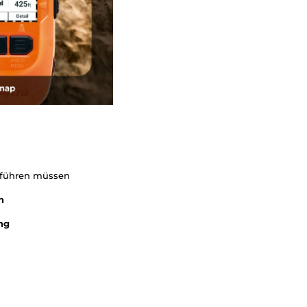
itführen müssen
n
ng