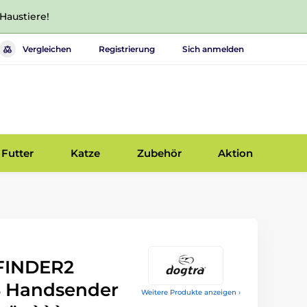
 Haustiere!
Vergleichen
Registrierung
Sich anmelden
Futter
Katze
Zubehör
Aktion
FINDER2
 Handsender
Weitere Produkte anzeigen ›