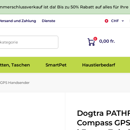
merschlussverkauf ist da! Bis zu 50% Rabatt auf alles für Ihre
Versand und Zahlung
Dienste
CHF
0
0,00 fr.
tkategorie
tten, Taschen
SmartPet
Haustierbedarf
GPS Handsender
Dogtra PATH
Compass GPS