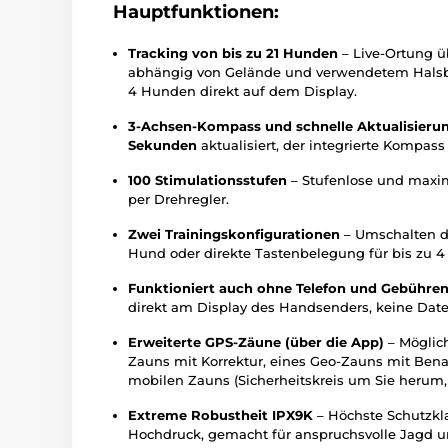
Hauptfunktionen:
Tracking von bis zu 21 Hunden
– Live-Ortung ü
abhängig von Gelände und verwendetem Halsba
4 Hunden direkt auf dem Display.
3-Achsen-Kompass und schnelle Aktualisieru
Sekunden
aktualisiert, der integrierte Kompass
100 Stimulationsstufen
– Stufenlose und maxim
per Drehregler.
Zwei Trainingskonfigurationen
– Umschalten d
Hund oder direkte Tastenbelegung für bis zu 
Funktioniert auch ohne Telefon und Gebühre
direkt am Display des Handsenders, keine Dat
Erweiterte GPS-Zäune (über die App)
– Möglich
Zauns mit Korrektur, eines Geo-Zauns mit Bena
mobilen Zauns (Sicherheitskreis um Sie herum,
Extreme Robustheit IPX9K
– Höchste Schutzkl
Hochdruck, gemacht für anspruchsvolle Jagd u