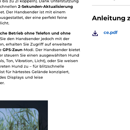
h bis zu 21 koppeln). Dank Unterstützung
schnellen
2-Sekunden-Aktualisierung
et. Der Handsender ist mit einem
Anleitung 
usgestattet, der eine perfekt feine
icht.
ce.pdf
liche Betrieb ohne Telefon und ohne
Sie den Handsender jedoch mit der
n, erhalten Sie Zugriff auf erweiterte
ve
GPS-Zaun
-Modi. Der Handsender bietet
der steuern Sie einen ausgewählten Hund
, Ton, Vibration, Licht), oder Sie weisen
eten Hund zu – für blitzschnelle
 für härtestes Gelände konzipiert,
es Displays und leise
er.