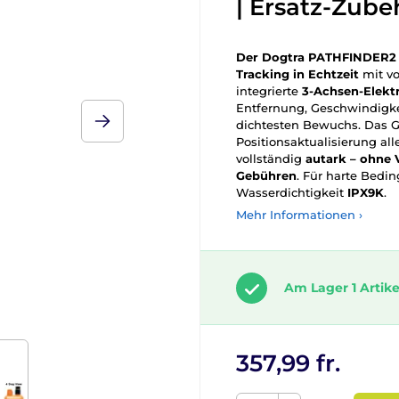
| Ersatz-Zube
Der Dogtra PATHFINDER2
Tracking in Echtzeit
mit vo
integrierte
3-Achsen-Elek
Entfernung, Geschwindigke
dichtesten Bewuchs. Das 
Positionsaktualisierung al
vollständig
autark – ohne 
Gebühren
. Für harte Bedi
Wasserdichtigkeit
IPX9K
.
Mehr Informationen ›
Am Lager 1 Artike
357,99 fr.