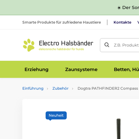
☀️ Der Som
Smarte Produkte für zufriedene Haustiere
Kontakte
Z.B. Produk
Erziehung
Zaunsysteme
Betten, Hü
Einführung
Zubehör
Dogtra PATHFINDER2 Compass 
Neuheit