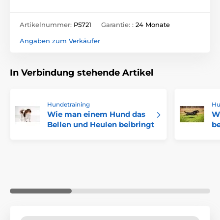
Artikelnummer:
P5721
Garantie: :
24 Monate
Angaben zum Verkäufer
In Verbindung stehende Artikel
Hundetraining
Hu
Wie man einem Hund das
W
Bellen und Heulen beibringt
be