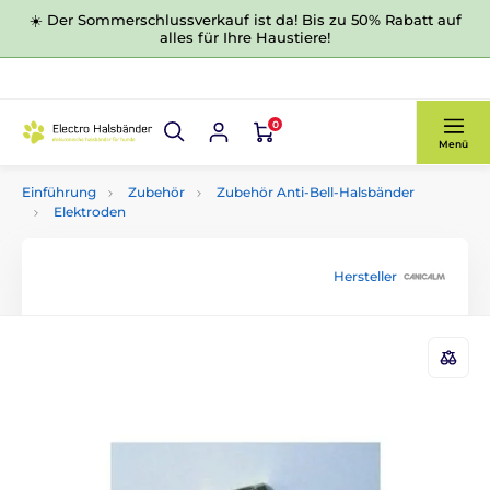
☀️ Der Sommerschlussverkauf ist da! Bis zu 50% Rabatt auf
alles für Ihre Haustiere!
0
Menü
Einführung
Zubehör
Zubehör Anti-Bell-Halsbänder
Elektroden
Hersteller