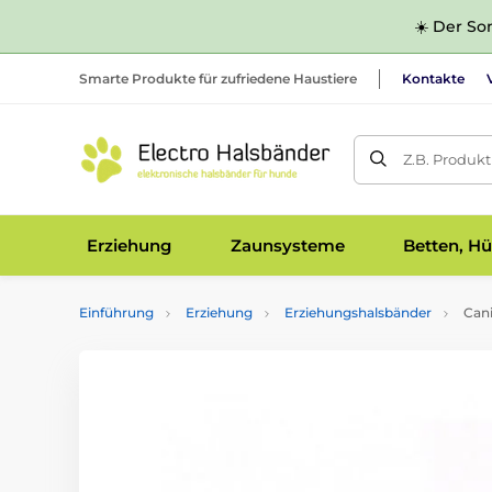
☀️ Der Som
Smarte Produkte für zufriedene Haustiere
Kontakte
Z.B. Produk
Erziehung
Zaunsysteme
Betten, Hü
Einführung
Erziehung
Erziehungshalsbänder
Cani