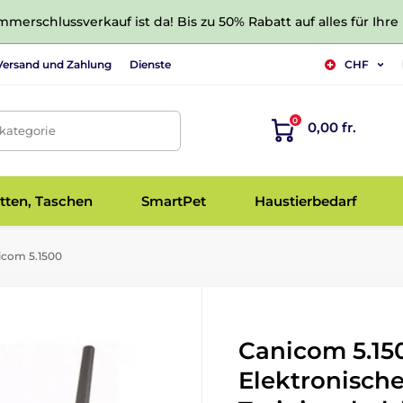
merschlussverkauf ist da! Bis zu 50% Rabatt auf alles für Ihre
Versand und Zahlung
Dienste
CHF
0
0,00 fr.
tkategorie
tten, Taschen
SmartPet
Haustierbedarf
com 5.1500
Canicom 5.150
Elektronisch