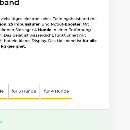
sband
 vielseitiges elektronisches Trainingshalsband mit
tion, 25 Impulsstufen
und Notruf-
Booster
. Mit
 können Sie sogar
4 Hunde
in einer Entfernung
n. Das Gerät ist wasserdicht, funktioniert mit
t hat ein klares Display. Das Halsband ist
für alle
 kg geeignet.
de
für 3 Hunde
für 4 Hunde
el