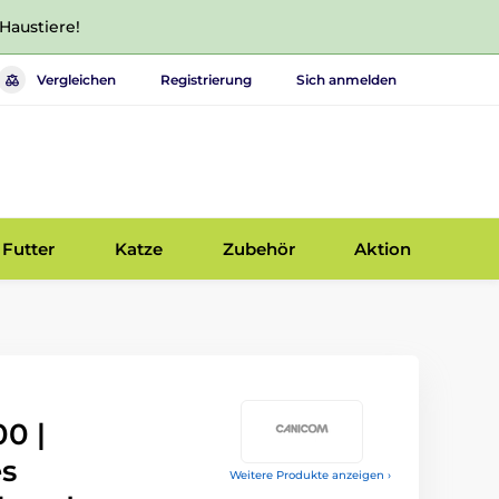
 Haustiere!
Vergleichen
Registrierung
Sich anmelden
Futter
Katze
Zubehör
Aktion
0 |
es
Weitere Produkte anzeigen ›