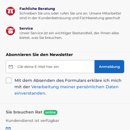
Modell für 4 Hunde
Fachliche Beratung
Schreiben Sie uns oder rufen Sie uns an. Unsere Mitarbeiter
schnelles Aufladen innerhalb von 2 Studen
sind in der Kundenbetreuung und Fachberatung geschult
Service
Unser Service ist ein wichtiger Bestandteil, der Ihnen alles
Nachteile
bietet, was Sie brauchen.
höherer Preis
Abonnieren Sie den Newsletter
keine Tonwarnung
Gib deine E-Mail hier ein
Anmeldung
Inhalt der Packung
Mit dem Absenden des Formulars erkläre ich mich
mit der
Verarbeitung meiner persönlichen Daten
Empfänger
einverstanden
.
Sender
Plastikkoffer
Sie brauchen Rat
online
kurze/ lange Elektroden
Kundendienst ist verfügbar
Kontaktpunkte aus Kunstsstoff