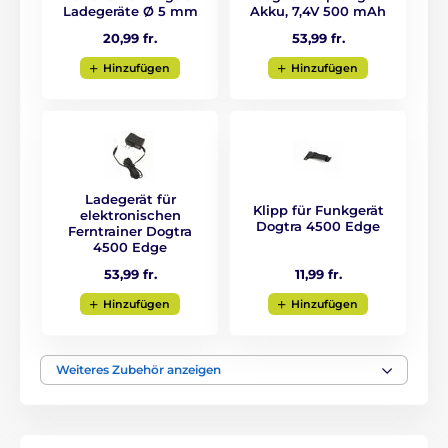
Ladegeräte Ø 5 mm
Akku, 7,4V 500 mAh
20,99 fr.
53,99 fr.
Hinzufügen
Hinzufügen
Ladegerät für
Klipp für Funkgerät
elektronischen
Dogtra 4500 Edge
Ferntrainer Dogtra
4500 Edge
11,99 fr.
53,99 fr.
Reichweite
Hinzufügen
Hinzufügen
Der Dogtra 4503 Edge hilft Ihnen, Ihren
Hund ohne Leine bis zu einer Entfernung
Weiteres Zubehör anzeigen
von
1600 Metern
zu trainieren. Es ist
daher eine ideale Wahl zum Trainieren von
Grundkommandos wie komm zu mir, komm auf die
Füße, bleib usw. oder zum Abrufen, Abrufen oder