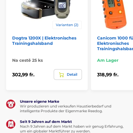
Gewicht und Abmeßungen
Funkgerät
: Breite 4,7 cm, Höhe 13,8 cm,
Varianten (2)
Tiefe 4,3cm, Gewicht 185gr.
Empfänger
:
Breite 6,9 cm, Höhe 4,1 cm, Tiefe 4,7 cm,
Dogtra 1200X | Elektronisches
Canicom 1000 fü
Gewicht 110 gr.
Trainingshalsband
Elektronisches
Trainingshalsba
Na cestě 25 ks
Am Lager
Vorteile
302,99 fr.
318,99 fr.
Detail
Reichweite bis 1600 m
beleuchtetes LCD-Display
gut geformtes Funkgerät/ Empfänger
Unsere eigene Marke
Wir produzieren und verkaufen Haustierbedarf und
einfache Bedienung, lange Laufzeit des
intelligente Produkte der Eigenmarke Reedog.
Akkumulators
Seit 9 Jahren auf dem Markt
Vibration und Einstellung der Impulse in 127 Stufen
Nach 9 Jahren auf dem Markt haben wir genug Erfahrung,
um ein globaler Marktführer zu werden.
wasserdichter und in 1 m eintauchbarer Empfänger