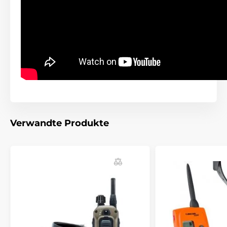
zu 4 Hunde
trainieren.
Display
Dogtra 4500 Edge hat ein
hochwertiges
beleuchtetes LCD- Display.
Sie können
tags und nachts trainieren. Anzeige von
Stärke der Impulse, Stand der geladenen und leeren
Batterie.
Verwandte Produkte
Halsbandlänge
Dogtra 4500 Edge hat ein festes und
hochwertiges Plastikhalsband. Es stellt
für den Hund kein Problem es zu tragen
und hält sehr gut am Hals. Einstellbare
Länge von 20
bis 70cm.