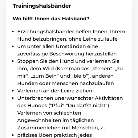
Trainieren eines Hundes über große Entfernungen.
Trainingshalsbänder
Wo hilft Ihnen das Halsband?
Erziehungshalsbänder helfen Ihnen, Ihrem
Art der Korrektion
Hund beizubringen, ohne Leine zu laufe
Dogtra 4500 Edge benutzt zur Korrektion
um unter allen Umständen eine
Vibration und elektrostatisches Impus
l
zuverlässige Beschwörung herzustellen
(kurz/ lang/ in 127 Stufen einstellbar). Die
Stoppen Sie den Hund und verlernen Sie
Warnung für den Hund kann somit sehr zart sein. Das
Halsband passen Sie Ihrem Hund an. Stärke der
ihm, dem Wild (Kommandos „stehen“, „zu
Impusle können Sie jederzeit ändern.
mir“, „zum Bein“ und „bleib“), anderen
Hunden oder Menschen nachzulaufen
Verlernen an der Leine ziehen
Batterie und Aufladung
Unterbrechen unerwünschter Aktivitäten
des Hundes ("Pfui", "Du darfst nicht") -
Das Funkgerät und der Empfäger von
Dogtry 4500 Edge werden mit einem
Verlernen von schlechten
austauschbaren und schnellaufladenden
Angewohnheiten im täglichen
Li- Po Akkumulator mit einer Kapazität von 850mAh
Zusammenleben mit Menschen, z .
(Sender) und 500mAh (Empfänger) geladen. Die
präzises Üben praktisch jedes
Betriebslaufzeit des Funkgeräts und des Halsbandes