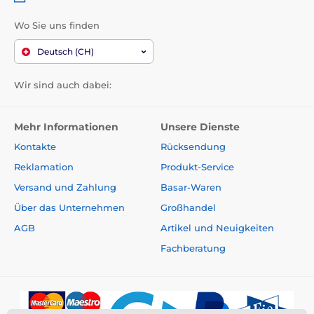
einstellbares schwarzes Halsband
Akumulator im Empfänger
Wo Sie uns finden
Akumulator im Sender
Deutsch (CH)
duales Ladegerät
Halsaufhänger
Wir sind auch dabei:
Entladungslampe
Anleitung
Mehr Informationen
Unsere Dienste
Kontakte
Rücksendung
Reklamation
Produkt-Service
Bitte beachten Sie: Das Bild dient nur zur
Illustration.
Versand und Zahlung
Basar-Waren
Über das Unternehmen
Großhandel
Technische Spezifikationen können ohne vorherige
Ankündigung geändert werden. Die Bilder dienen nur
AGB
Artikel und Neuigkeiten
zur Illustration.
Fachberatung
Das Produkt ist in Kategorien eingeteilt
Erziehungshalsbänder