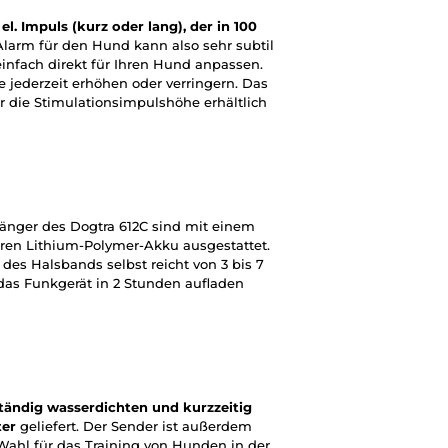
el. Impuls (kurz oder lang), der in 100
Alarm für den Hund kann also sehr subtil
infach direkt für Ihren Hund anpassen.
 jederzeit erhöhen oder verringern. Das
r die Stimulationsimpulshöhe erhältlich
änger des Dogtra 612C sind mit einem
ren Lithium-Polymer-Akku ausgestattet.
es Halsbands selbst reicht von 3 bis 7
das Funkgerät in 2 Stunden aufladen
ständig wasserdichten und kurzzeitig
ter
geliefert. Der Sender ist außerdem
 Wahl für das Training von Hunden in der