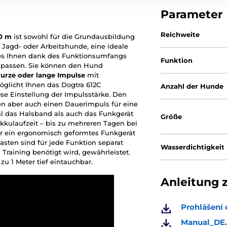
Parameter
Reichweite
0 m
ist sowohl für die Grundausbildung
. Jagd- oder Arbeitshunde, eine ideale
s es Ihnen dank des Funktionsumfangs
Funktion
zupassen. Sie können den Hund
urze oder lange Impulse
mit
glicht Ihnen das Dogtra 612C
Anzahl der Hunde
se Einstellung der Impulsstärke. Den
en aber auch einen Dauerimpuls für eine
 das Halsband als auch das Funkgerät
Größe
kkulaufzeit – bis zu mehreren Tagen bei
r ein ergonomisch geformtes Funkgerät
asten sind für jede Funktion separat
Wasserdichtigkeit
m Training benötigt wird, gewährleistet.
zu 1 Meter tief eintauchbar.
Anleitung 
Prohlášení 
Manual_DE.