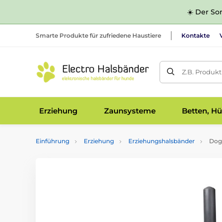
☀️ Der Som
Smarte Produkte für zufriedene Haustiere
Kontakte
Z.B. Produk
Erziehung
Zaunsysteme
Betten, Hü
Einführung
Erziehung
Erziehungshalsbänder
Dogt