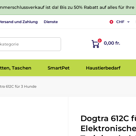
merschlussverkauf ist da! Bis zu 50% Rabatt auf alles für Ihre
Versand und Zahlung
Dienste
CHF
0
0,00 fr.
tkategorie
tten, Taschen
SmartPet
Haustierbedarf
ra 612C für 3 Hunde
Dogtra 612C f
Elektronisch