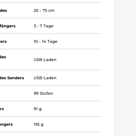
ndes
20 - 75 cm
fängers
3 - 7 Tage
ers
10 - 14 Tage
des
USB-Laden
des Senders
USB-Laden
99 Stufen
rs
91 g
ängers
155 g