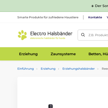
☀️ Der Som
Smarte Produkte für zufriedene Haustiere
Kontakte
Z.B. Produk
Erziehung
Zaunsysteme
Betten, Hü
Einführung
Erziehung
Erziehungshalsbänder
Ree