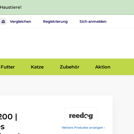
 Haustiere!
Vergleichen
Registrierung
Sich anmelden
Futter
Katze
Zubehör
Aktion
00 |
es
Weitere Produkte anzeigen ›