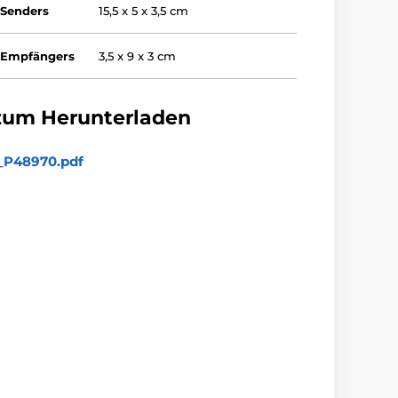
Senders
15,5 x 5 x 3,5 cm
 Empfängers
3,5 x 9 x 3 cm
zum Herunterladen
_P48970.pdf