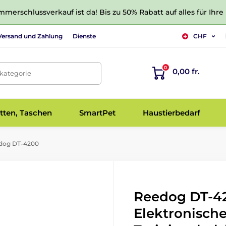
merschlussverkauf ist da! Bis zu 50% Rabatt auf alles für Ihre
Versand und Zahlung
Dienste
CHF
0
0,00 fr.
tkategorie
tten, Taschen
SmartPet
Haustierbedarf
dog DT-4200
Reedog DT-42
Elektronisch