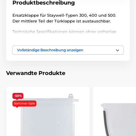
Produktbeschreibung
Ersatzklappe für Staywell-Typen 300, 400 und 500.
Der mittlere Teil der Türklappe ist austauschbar.
Technische Spezifikationen können ohne vorherige
Ankündigung geändert werden. Die Bilder dienen nur
zur Illustration.
Vollständige Beschreibung anzeigen
Das Produkt ist in Kategorien eingeteilt
Verwandte Produkte
Zubehör türen
Klappe
-50%
Sommer-Sale