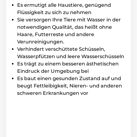
Es ermutigt alle Haustiere, genügend
Flüssigkeit zu sich zu nehmen
Das Produkt ist in Kategorien eingeteilt
Sie versorgen Ihre Tiere mit Wasser in der
notwendigen Qualität, das heißt ohne
Näpfe und Trinkbrunnen
Katze
Haare, Futterreste und andere
Verunreinigungen.
Trinkbrunnen Zubehör
Verhindert verschüttete Schüsseln,
Wasserpfützen und leere Wasserschüsseln
Es trägt zu einem besseren ästhetischen
Eindruck der Umgebung bei
Es baut einen gesunden Zustand auf und
beugt Fettleibigkeit, Nieren- und anderen
schweren Erkrankungen vor