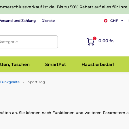
merschlussverkauf ist da! Bis zu 50% Rabatt auf alles für Ihre
Versand und Zahlung
Dienste
CHF
0
0,00 fr.
tkategorie
tten, Taschen
SmartPet
Haustierbedarf
Funkgeräte
SportDog
geräten an. Sie können nach Funktionen und weiteren Parametern 