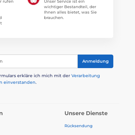
r rufen
Unser Service ist ein
wichtiger Bestandteil, der
Ihnen alles bietet, was Sie
d
brauchen.
t
in
Anmeldung
mulars erkläre ich mich mit der
Verarbeitung
n einverstanden
.
n
Unsere Dienste
Rücksendung