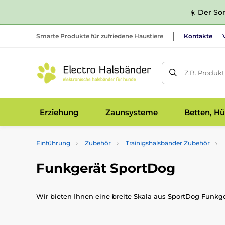
☀️ Der Som
Smarte Produkte für zufriedene Haustiere
Kontakte
Z.B. Produk
Erziehung
Zaunsysteme
Betten, Hü
Einführung
Zubehör
Trainigshalsbänder Zubehör
Funkgerät SportDog
Wir bieten Ihnen eine breite Skala aus SportDog Funk