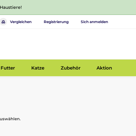
 Haustiere!
Vergleichen
Registrierung
Sich anmelden
Futter
Katze
Zubehör
Aktion
auswählen.