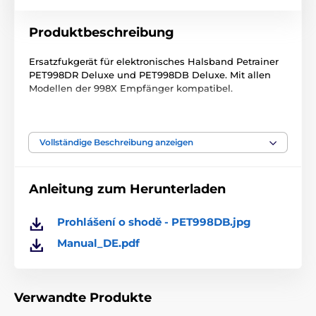
Produktbeschreibung
Ersatzfukgerät für elektronisches Halsband Petrainer
PET998DR Deluxe und PET998DB Deluxe. Mit allen
Modellen der 998X Empfänger kompatibel.
Bitte beachten Sie: Bei Geräten, die älter sind oder
Vollständige Beschreibung anzeigen
bei einem anderen Händler gekauft wurden, kann es
aufgrund unterschiedlicher Frequenzen zu
Problemen bei der Kopplung des Geräts kommen!
Anleitung zum Herunterladen
Die Frequenz kann nicht neu konfiguriert werden.
Technische Spezifikationen können ohne vorherige
Prohlášení o shodě - PET998DB.jpg
Ankündigung geändert werden. Die Bilder dienen nur
Manual_DE.pdf
zur Illustration.
Das Produkt ist in Kategorien eingeteilt
Verwandte Produkte