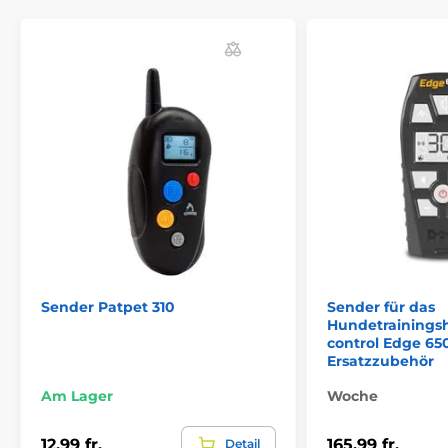
Trainigshalsbänder Zubehör
Funkgeräte
Funkgerät Petrainer
Sender Patpet 310
Sender für das
Hundetrainings
control Edge 650
Ersatzzubehör
Am Lager
Woche
12,99 fr.
165,99 fr.
Detail