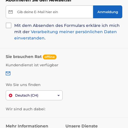
Abonnieren Sie den Newsletter
Abmessungen: 55 × 28 × 17 mm, 25 g
Wasserdicht, leicht und stoßfest
Gib deine E-Mail hier ein
Anmeldung
Farbe des Trackers: dunkelblau
Mit dem Absenden des Formulars erkläre ich mich
Farbe des Halsband-Clips: dunkelblau
mit der
Verarbeitung meiner persönlichen Daten
Geeignet für Halsbänder mit max. Breite 2 cm
einverstanden
.
Magnetisches Laden des Halsbands
Sie brauchen Rat
offline
Kundendienst ist verfügbar
Wo Sie uns finden
Deutsch (CH)
Wir sind auch dabei:
App herunterladen
Mehr Informationen
Unsere Dienste