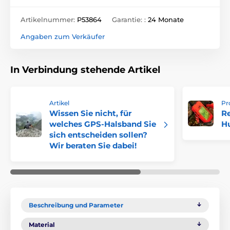
Artikelnummer:
P53864
Garantie: :
24 Monate
Angaben zum Verkäufer
In Verbindung stehende Artikel
Artikel
Pr
Wissen Sie nicht, für
Re
welches GPS-Halsband Sie
H
sich entscheiden sollen?
Wir beraten Sie dabei!
Beschreibung und Parameter
Material