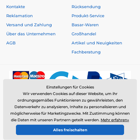
Kontakte
Rücksendung
Die Basis-App Tractive GPS Pet Finder ist kostenlos für
Smartphones und Tablets mit
iOS
,
Android
und
Reklamation
Produkt-Service
Windows
verfügbar. Mindestanforderungen sind iOS
Versand und Zahlung
Basar-Waren
11 und Android 5.0.
Über das Unternehmen
Großhandel
Aktivierung der GSM-Dienste
AGB
Artikel und Neuigkeiten
Nach dem Kauf
aktivieren Sie den GPS-Tracker auf der
Fachberatung
Website des Herstellers
und wählen Sie die
Höhe des
monatlichen Tarifs
zur Bezahlung der Dienste, die mit
der Kommunikation zwischen GPS-Tracker und Ihrem
Telefon verbunden sind.
Das Abonnement kann nur innerhalb der
Einstellungen für Cookies
gesetzlichen 14-Tage-Frist zurückgegeben werden
Wir verwenden Cookies auf dieser Website, um ihr
Danach ist es nicht möglich, das Abonnement beim
ordnungsgemäßes Funktionieren zu gewährleisten, den
Anbieter zu kündigen
Datenverkehr zu analysieren, Inhalte zu personalisieren und
möglicherweise für Marketingzwecke. Mit Zustimmung können
die Daten mit unseren Partnern geteilt werden.
Mehr erfahren»
© 2026 www.elektro-halsbander.ch ⦁ E-Shop erstellt von
Alles freischalten
SIMPLIA.cz