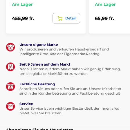
wenn der Hund die von Ihnen festgelegte Grenze
Am Lager
Am Lager
überschreitet
Bewegungsverlauf zeigt frühere Wege unbegrenzt
455,99 fr.
65,99 fr.
Detail
oder für die letzten 24 Stunden
Kompassfunktion zeigt auf der Karte Entfernung
und Richtung zum GPS-Empfänger
Standortfreigabe des Tieres ist im Premium-
Unsere eigene Marke
Abonnement möglich
Wir produzieren und verkaufen Haustierbedarf und
intelligente Produkte der Eigenmarke Reedog.
Für Katzen und kleine Hunde ab 4 kg (Yorkshire
Terrier, Bichon, Westie usw.)
Seit 9 Jahren auf dem Markt
Nach 9 Jahren auf dem Markt haben wir genug Erfahrung,
Technische Spezifikationen
um ein globaler Marktführer zu werden.
Fachliche Beratung
Kostenlose App für Android, iPhone und Web
Schreiben Sie uns oder rufen Sie uns an. Unsere Mitarbeiter
Akkulaufzeit bis zu 48 Stunden (bis zu 7 Tage mit
sind in der Kundenbetreuung und Fachberatung geschult
Energiesparzonen) und vollständiges Aufladen in 2
Stunden
Service
Unser Service ist ein wichtiger Bestandteil, der Ihnen alles
Wird kostenlos mit Rogz-Halsband und
bietet, was Sie brauchen.
abnehmbarer Glocke geliefert, Breite 1 cm und
Länge 30 cm