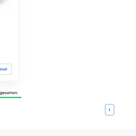
tail
 gesehen.
1