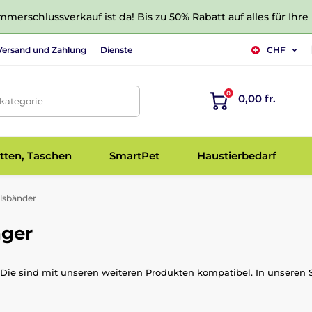
merschlussverkauf ist da! Bis zu 50% Rabatt auf alles für Ihre
Versand und Zahlung
Dienste
CHF
0
0,00 fr.
tkategorie
tten, Taschen
SmartPet
Haustierbedarf
lsbänder
nger
Die sind mit unseren weiteren Produkten kompatibel. In unseren S