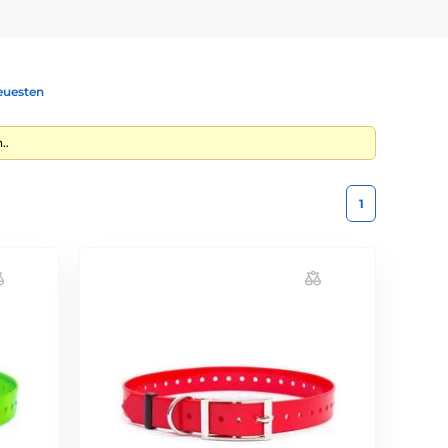
euesten
..
1