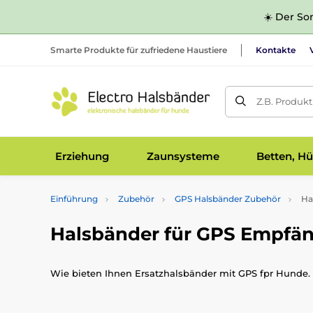
☀️ Der Som
Smarte Produkte für zufriedene Haustiere
Kontakte
Z.B. Produk
Erziehung
Zaunsysteme
Betten, Hü
Einführung
Zubehör
GPS Halsbänder Zubehör
Ha
Halsbänder für GPS Empfä
Wie bieten Ihnen Ersatzhalsbänder mit GPS fpr Hunde. 