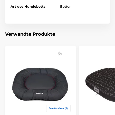
Art des Hundebetts
Betten
Hundebett Reedog Ponton ist für kleine, mittlere aber
auch große Hunde geeignet. Sie können aus bis zu 4
Größen wählen. (* Unsere Reedog Hunde sind von
Hand genäht, daher kann die Größe leicht variieren,
aber höchstens 2-4cm.)
Verwandte Produkte
Technische Spezifikationen können ohne vorherige
Ankündigung geändert werden. Die Bilder dienen nur
zur Illustration.
Das Produkt ist in Kategorien eingeteilt
Betten, Hütten, Taschen
Betten
Varianten (1)