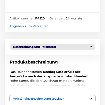
Artikelnummer:
P4520
Garantie: :
24 Monate
Angaben zum Verkäufer
Beschreibung und Parameter
Produktbeschreibung
Das Hundenestchen
Reedog Sofa erfüllt alle
Ansprüche auch des anspruchsvollsten Hundes!
Hohe Kante, die den Durchzug mindert, weiche
Matratze, die ihm einen ruhigen und ungestörten
Schlaf sichert. Das Luxusdesign wird nicht nur Ihr
Hund lieben, sondern auch Sie selbst.
Vollständige Beschreibung anzeigen
Material - EKO Leder, Matratze - Gewebe aus