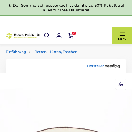
☀️ Der Sommerschlussverkauf ist da! Bis zu 50% Rabatt auf
alles für Ihre Haustiere!
0
Menü
Einführung
Betten, Hütten, Taschen
Hersteller