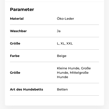
Polypropylen, Füllung - scaumgummisplitt
Parameter
Die Hundenestchen REEDOG Sofa sind hochwertige
und luxuriöse Hundenestchen für Hunde und Ihre
Material
Öko-Leder
Herrchen.
Waschbar
Ja
Größe
L
,
XL
,
XXL
Farbe
Beige
Kleine Hunde
,
Große
Größe
Hunde
,
Mittelgroße
Hunde
Art des Hundebetts
Betten
Zur Auswahl gibt es verschiedene Ausführungen und
Grössen. Auswählen können Sie aus der folgenden
Tabelle. (*Unsere Hundenestchen Reedog sind von der