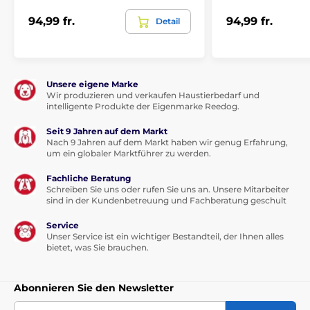
keine
94,99 fr.
94,99 fr.
Detail
Inhalt der Packung
Hundenestchen Reedog
Unsere eigene Marke
Wir produzieren und verkaufen Haustierbedarf und
intelligente Produkte der Eigenmarke Reedog.
Technische Spezifikationen können ohne vorherige
Ankündigung geändert werden. Die Bilder dienen nur
Seit 9 Jahren auf dem Markt
zur Illustration.
Nach 9 Jahren auf dem Markt haben wir genug Erfahrung,
um ein globaler Marktführer zu werden.
Fachliche Beratung
Das Produkt ist in Kategorien eingeteilt
Schreiben Sie uns oder rufen Sie uns an. Unsere Mitarbeiter
sind in der Kundenbetreuung und Fachberatung geschult
Betten, Hütten, Taschen
Betten
Service
Unser Service ist ein wichtiger Bestandteil, der Ihnen alles
Für kleine Hunde
bietet, was Sie brauchen.
Für mittelgroße Hunde
Für große Hunde
Abonnieren Sie den Newsletter