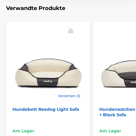
Hand genäht. Es kann passieren, dass sich die
Verwandte Produkte
Grössen um 2-4cm maximal unterscheiden.)
Vorteile
hochwertiges und festes Material
für jeden Hund geeignet
Varianten (1)
hohe Kante
Hundebett Reedog Light Sofa
Hundenestchen
Luxusdesign
+ Black Sofa
waschbar
Nachteile
Am Lager
Am Lager