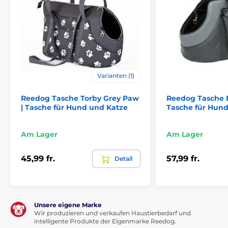
Varianten (1)
Reedog Tasche Torby Grey Paw
Reedog Tasche E
| Tasche für Hund und Katze
Tasche für Hund
Vorteile
Am Lager
Am Lager
Hochwertiges und strapazierfähiges EKO-Leder
45,99 fr.
57,99 fr.
Detail
Luxuriöses Design
Abwaschbar
Nachteile
Unsere eigene Marke
Keine
Wir produzieren und verkaufen Haustierbedarf und
intelligente Produkte der Eigenmarke Reedog.