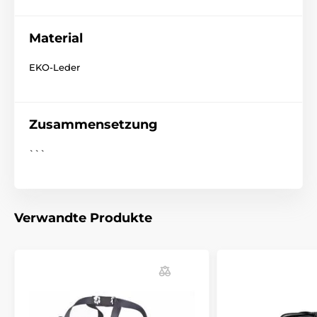
Material
Bei der Auswahl der richtigen Größe hilft Ihnen die
EKO-Leder
folgende Tabelle. (*Unsere Reedog-Hundetaschen
sind handgenäht, daher kann die Größe leicht
abweichen, maximal jedoch um 2–4 cm.)
Zusammensetzung
```
Verwandte Produkte