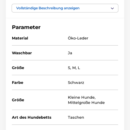
Öffnung der Tasche und kann so gemeinsam mit
Ihnen die Umgebung beobachten. Die Reisetasche für
Vollständige Beschreibung anzeigen
Hunde von Reedog ist leicht zu pflegen und
widerstandsfähig gegen Kratzer Ihres Haustiers.
Sie
ist für Hunde bis 8 kg geeignet.
Parameter
Material
Öko-Leder
Waschbar
Ja
Größe
S
,
M
,
L
Farbe
Schwarz
Kleine Hunde
,
Größe
Mittelgroße Hunde
Art des Hundebetts
Taschen