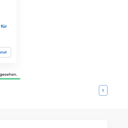
für
.
tail
 gesehen.
1