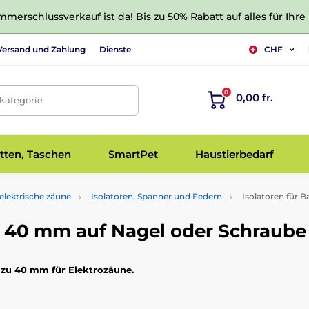
merschlussverkauf ist da! Bis zu 50% Rabatt auf alles für Ihre
Versand und Zahlung
Dienste
CHF
0
0,00 fr.
tkategorie
tten, Taschen
SmartPet
Haustierbedarf
elektrische zäune
Isolatoren, Spanner und Federn
Isolatoren für 
zu 40 mm auf Nagel oder Schraube
s zu 40 mm für Elektrozäune.