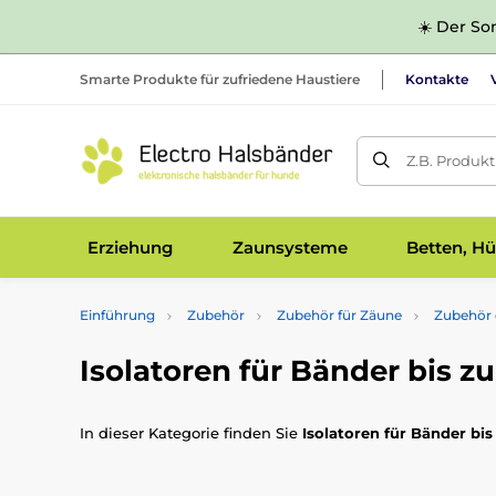
☀️ Der Som
Smarte Produkte für zufriedene Haustiere
Kontakte
Z.B. Produk
Erziehung
Zaunsysteme
Betten, Hü
Einführung
Zubehör
Zubehör für Zäune
Zubehör 
Isolatoren für Bänder bis 
In dieser Kategorie finden Sie
Isolatoren für Bänder bi