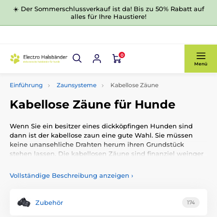
☀️ Der Sommerschlussverkauf ist da! Bis zu 50% Rabatt auf
alles für Ihre Haustiere!
0
Menü
Einführung
Zaunsysteme
Kabellose Zäune
Kabellose Zäune für Hunde
Wenn Sie ein besitzer eines dickköpfingen Hunden sind
dann ist der kabellose zaun eine gute Wahl. Sie müssen
keine unansehliche Drahten herum ihren Grundstück
stehen lassen. Die kabellosen Zäune sind finanziel weinger
erreichbar, aber sie sind einfanch zu intallieren.
Vollständige Beschreibung anzeigen
›
Mit den kabellsoen Zaun bedecken Sie den ganzen
Grunstück. Falls Sie an Ihren grunstück Orte haben wo der
Hund zugang verboten hat ist das auch kein Problem. Wenn
Zubehör
174
Sie ein Besitzer eines sehr neugierigen Hundes sind ist der
kabellose zaun die richtige Wahl.