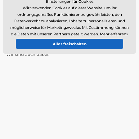
Einstellungen für Cookies
Kundendienst ist verfügbar
Wir verwenden Cookies auf dieser Website, um ihr
ordnungsgemäßes Funktionieren zu gewährleisten, den
Datenverkehr zu analysieren, Inhalte zu personalisieren und
möglicherweise für Marketingzwecke. Mit Zustimmung können
Wo Sie uns finden
die Daten mit unseren Partnern geteilt werden.
Mehr erfahren»
Deutsch (CH)
Alles freischalten
Wir sind auch dabei:
Mehr Informationen
Unsere Dienste
Kontakte
Rücksendung
Reklamation
Produkt-Service
Versand und Zahlung
Basar-Waren
Über das Unternehmen
Großhandel
AGB
Artikel und Neuigkeiten
Fachberatung