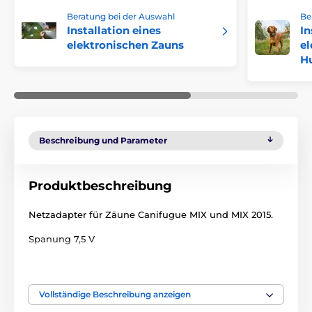
Beratung bei der Auswahl
Be
Installation eines
In
elektronischen Zauns
el
H
Beschreibung und Parameter
Produktbeschreibung
Netzadapter für Zäune Canifugue MIX und MIX 2015.
Spanung 7,5 V
Technische Spezifikationen können ohne vorherige
Ankündigung geändert werden. Die Bilder dienen nur
zur Illustration.
Vollständige Beschreibung anzeigen