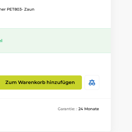
ner PET803- Zaun
el
Zum Warenkorb hinzufügen
Garantie: :
24 Monate