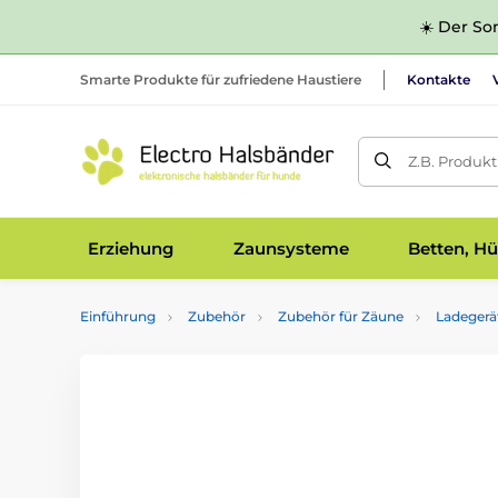
☀️ Der Som
Smarte Produkte für zufriedene Haustiere
Kontakte
Z.B. Produk
Erziehung
Zaunsysteme
Betten, Hü
Einführung
Zubehör
Zubehör für Zäune
Ladegerä