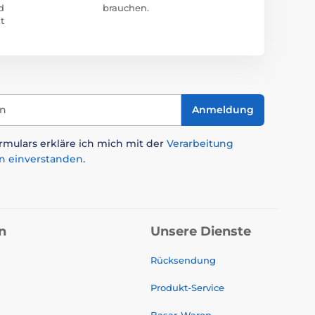
d
brauchen.
t
in
Anmeldung
mulars erkläre ich mich mit der
Verarbeitung
n einverstanden
.
n
Unsere Dienste
Rücksendung
Produkt-Service
Basar-Waren