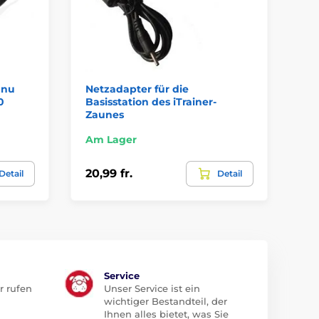
dnu
Netzadapter für die
Un
0
Basisstation des iTrainer-
Ka
Zaunes
Am Lager
Am
20,99 fr.
8,
Detail
Detail
Service
r rufen
Unser Service ist ein
wichtiger Bestandteil, der
Ihnen alles bietet, was Sie