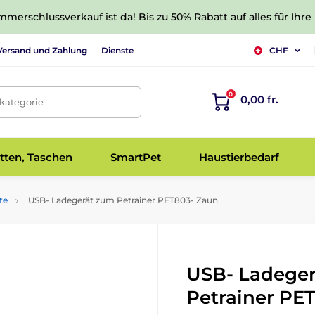
merschlussverkauf ist da! Bis zu 50% Rabatt auf alles für Ihre
Versand und Zahlung
Dienste
CHF
0
0,00 fr.
tkategorie
tten, Taschen
SmartPet
Haustierbedarf
te
USB- Ladegerät zum Petrainer PET803- Zaun
USB- Ladege
Petrainer PE