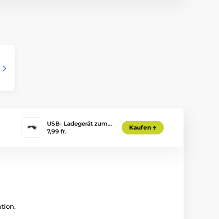
USB- Ladegerät zum…
Kaufen
7,99 fr.
tion.