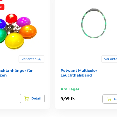
e
Varianten (4)
Variante
chtanhänger für
Petwant Multicolor
tzen
Leuchthalsband
Am Lager
Detail
9,99 fr.
De