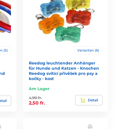
n (5)
Varianten (6)
Reedog leuchtender Anhänger
für Hunde und Katzen - Knochen
und
Reedog svítící přívěšek pro psy a
kočky - kost
Am Lager
4,99 fr.
Detail
tail
2,50 fr.