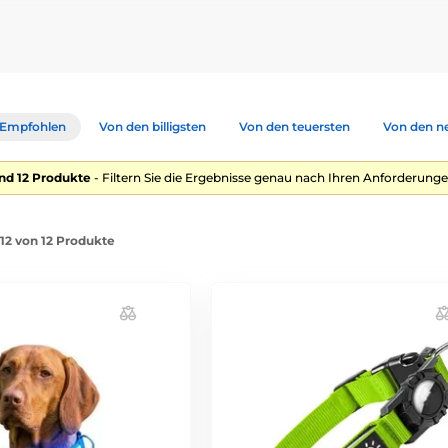
 Ihres Hundes oder Katze. Mit den Leuchthalsband werden Sie ständ
nde, fall Sie mit ihm in der nacht spazieren gehen.
Empfohlen
Von den billigsten
Von den teuersten
Von den n
arben, Motiven und Formen an. Sie können sich aus Blau, grün, Ge
nd 12 Produkte
- Filtern Sie die Ergebnisse genau nach Ihren Anforderunge
t CR2032 und CR2016 Batterie. Sie können Sich auch ein leuchthal
-12 von 12 Produkte
tterie sind 2 Wochen und bei den austauschbaren baterien cca. 3 M
 Sortiment. Sie können für alle größen für alle Hunderassen ausw
l. Jeder Halsband enthält leuchtende Dioden.