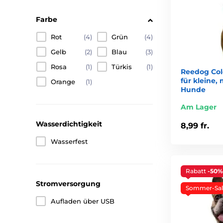
Farbe
6
Lange Ausdauer
Rot
(4)
Grün
(4)
Dank der Dioden leuchten die Halsbänder sehr deutlic
Gelb
(2)
Blau
(3)
7
Geeignet für alle Größen
Rosa
(1)
Türkis
(1)
Reedog Col
Wie bieten Ihnen die Leuchthalsbänder in verschiede
für kleine,
Orange
(1)
Hunde
Am Lager
Wasserdichtigkeit
8,99 fr.
Wasserfest
Rabatt
-50%
Stromversorgung
Sommer-Sal
Aufladen über USB