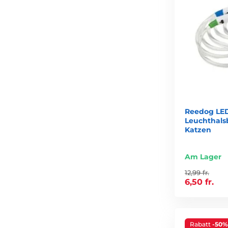
Reedog LED
Leuchthals
Katzen
Am Lager
12,99 fr.
6,50 fr.
Rabatt
-50%