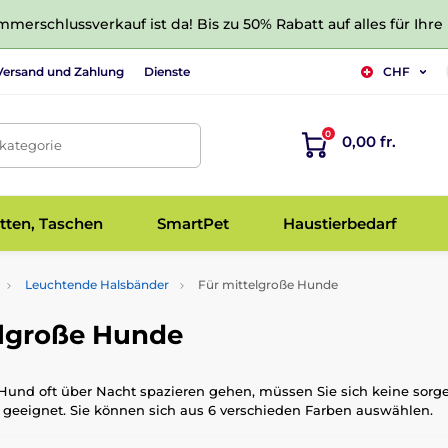
merschlussverkauf ist da! Bis zu 50% Rabatt auf alles für Ihre
Versand und Zahlung
Dienste
CHF
0
0,00 fr.
tkategorie
tten, Taschen
SmartPet
Haustierbedarf
Leuchtende Halsbänder
Für mittelgroße Hunde
elgroße Hunde
ren Hund oft über Nacht spazieren gehen, müssen Sie sich keine sor
s geeignet. Sie können sich aus 6 verschieden Farben auswählen.