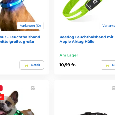
h. Die Batterie kann bis zu 80 Stunden halten. Bei einer Tägliche
Varianten (10)
Variante
our - Leuchthalsband
Reedog Leuchthalsband mit
n Größen an. Sie können sich ein Leuchtband auch für Ihre katze 
 mittelgroße, große
Apple Airtag Hülle
Am Lager
10,99 fr.
Detail
De
e