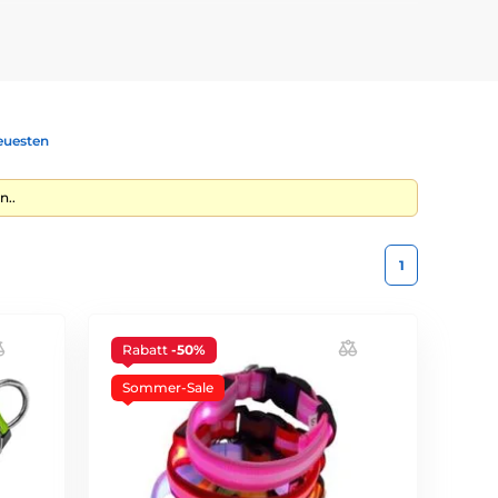
ig Überblick über Ihr Tier haben. Vor allem die Katzen
euesten
lb, Rot, Pink oder Weiß auswählen. In unseren
n..
sband auswählen, das Sie gemütlich hilfe eines USB
1
onate.
Rabatt
-50%
ählen. Die größsen sind zwischen 18cm bis 65cm.
Sommer-Sale