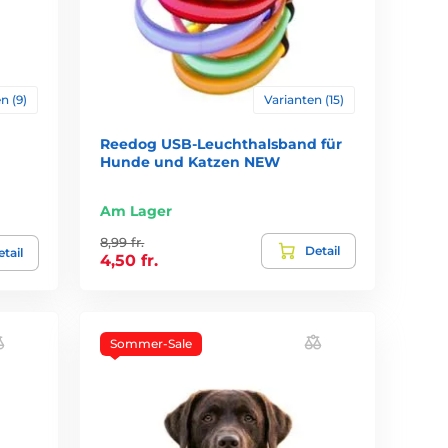
n benutzung hält die Batterie bis zu 3 Monate
n (9)
Varianten (15)
Reedog USB-Leuchthalsband für
besorgen.
Hunde und Katzen NEW
Am Lager
8,99 fr.
Detail
tail
4,50 fr.
Sommer-Sale