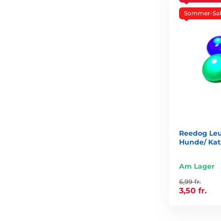
Sommer-Sal
Reedog Leu
Hunde/ Ka
Am Lager
6,99 fr.
3,50 fr.