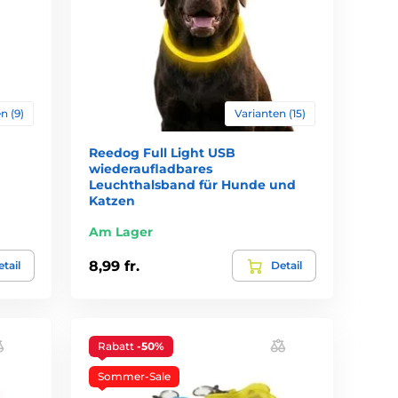
n (9)
Varianten (15)
Reedog Full Light USB
wiederaufladbares
Leuchthalsband für Hunde und
Katzen
Am Lager
8,99 fr.
tail
Detail
Rabatt
-50%
Sommer-Sale