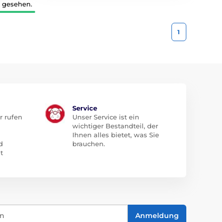
2 gesehen.
1
Service
r rufen
Unser Service ist ein
wichtiger Bestandteil, der
Ihnen alles bietet, was Sie
d
brauchen.
t
in
Anmeldung