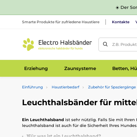
☀️ Der Som
Smarte Produkte für zufriedene Haustiere
Kontakte
Z.B. Produk
Erziehung
Zaunsysteme
Betten, Hü
Einführung
Haustierbedarf
Zubehör für Spaziergänge
Leuchthalsbänder für mitt
Ein Leuchthalsband
ist sehr nützlig. Falls Sie mit Ih
leuchthalsband ist auch für die Sicherheit Ihres Hunde
1
Für was ist ein Leuchthalsband?