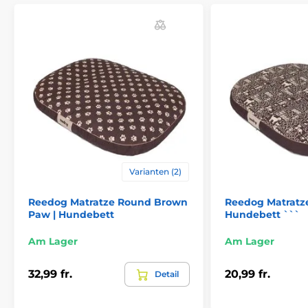
Vergessen Sie aufwendiges Reinigen – einfach
öffnen und waschen!
Wie auf dem Bild zu sehen, ist
die Reedog Round Matratze mit einem praktischen
und stabilen Reißverschluss an der Unterseite
ausgestattet. So können Sie den Bezug in wenigen
Sekunden ganz einfach abnehmen und in der
Waschmaschine waschen. Ihr Hund hat damit immer
ein sauberes, frisch duftendes und hygienisches
Bettchen – ganz ohne unnötigen Aufwand.
Varianten (2)
Reedog Matratze Round Brown
Reedog Matratze
Paw | Hundebett
Hundebett ```
Am Lager
Am Lager
32,99 fr.
20,99 fr.
Detail