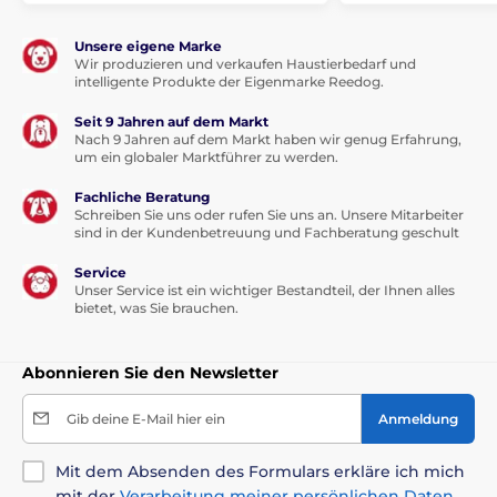
Unsere eigene Marke
Wir produzieren und verkaufen Haustierbedarf und
intelligente Produkte der Eigenmarke Reedog.
Seit 9 Jahren auf dem Markt
Nach 9 Jahren auf dem Markt haben wir genug Erfahrung,
Die folgende Größentabelle hilft Ihnen, die richtige
um ein globaler Marktführer zu werden.
Matratze für Ihren Hund auszuwählen. (*Unsere
Fachliche Beratung
Reedog-Matratzen sind handgenäht, daher kann die
Schreiben Sie uns oder rufen Sie uns an. Unsere Mitarbeiter
Größe leicht abweichen, maximal jedoch um 2–4 cm.)
sind in der Kundenbetreuung und Fachberatung geschult
Service
Unser Service ist ein wichtiger Bestandteil, der Ihnen alles
bietet, was Sie brauchen.
Abonnieren Sie den Newsletter
Gib deine E-Mail hier ein
Anmeldung
Mit dem Absenden des Formulars erkläre ich mich
Technische Spezifikationen können sich ohne
mit der
Verarbeitung meiner persönlichen Daten