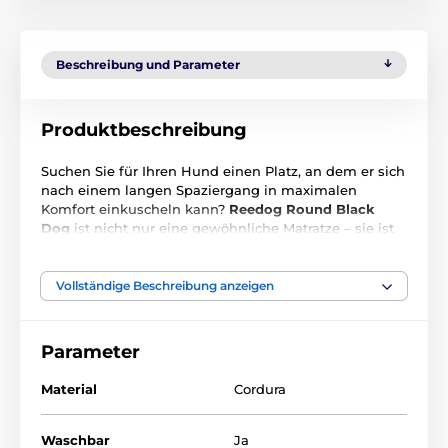
Beschreibung und Parameter
Produktbeschreibung
Suchen Sie für Ihren Hund einen Platz, an dem er sich
nach einem langen Spaziergang in maximalen
Komfort einkuscheln kann?
Reedog Round
Black
Dog
ist nicht nur eine gewöhnliche Matratze – sie ist
eine Oase der Ruhe und Weichheit, die Ihr Hund beim
ersten Hinlegen lieben wird.
Vollständige Beschreibung anzeigen
Robustheit an erster Stelle:
Der hochwertige Stoff
hält auch gelegentlichem Scharren oder Kratzen mit
den Krallen spielend stand.
Parameter
Hygiene ohne Mühe:
Wenn das Bettchen
Material
Cordura
schmutzig wird, werfen Sie es einfach in die
Waschmaschine – und es ist wie neu.
Waschbar
Ja
Erstklassige Verarbeitung:
Präzise Nähte sorgen