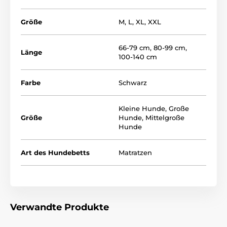
dafür, dass die Matratze auch bei längerer Nutzung
ihre Form nicht verliert.
Größe
M
,
L
,
XL
,
XXL
66-79 cm
,
80-99 cm
,
Länge
100-140 cm
Farbe
Schwarz
Kleine Hunde
,
Große
Größe
Hunde
,
Mittelgroße
Hunde
Art des Hundebetts
Matratzen
Verwandte Produkte