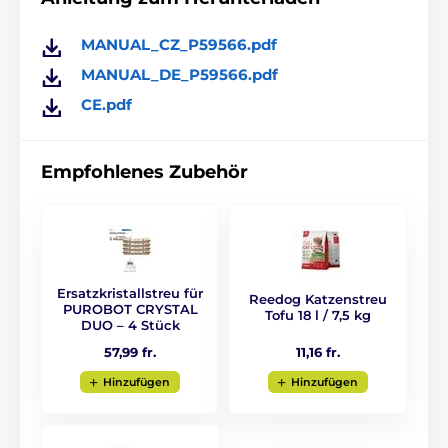
hingehört.
MANUAL_CZ_P59566.pdf
MANUAL_DE_P59566.pdf
CE.pdf
Empfohlenes Zubehör
Ersatzkristallstreu für
Reedog Katzenstreu
PUROBOT CRYSTAL
Tofu 18 l / 7,5 kg
DUO – 4 Stück
11,16 fr.
57,99 fr.
Hinzufügen
Hinzufügen
Sauberkeit ohne Arbeit – bis zu 30 Tage