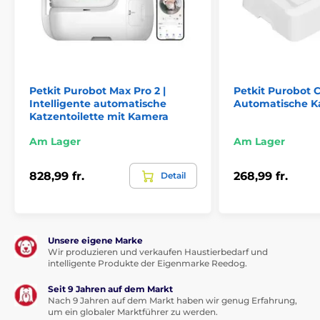
Petkit Purobot Max Pro 2 |
Petkit Purobot C
Intelligente automatische
Automatische Ka
Katzentoilette mit Kamera
Streuwechsel einfacher als je zuvor
Am Lager
Am Lager
Die Wartung der Toilette war noch nie so einfach und
828,99 fr.
268,99 fr.
Detail
erfolgt in drei extrem schnellen Schritten:
Einlegen,
vergessen und entsorgen
. Die komplette Einrichtung
und Vorbereitung dauert
nur eine Minute
. Danach
können Sie alle Sorgen für Wochen vergessen, denn
die Toilette übernimmt die
Selbstreinigung
Unsere eigene Marke
vollständig selbst
. Wenn es Zeit zum Wechseln ist,
Wir produzieren und verkaufen Haustierbedarf und
intelligente Produkte der Eigenmarke Reedog.
verpacken und entsorgen Sie einfach die gesamte
Einweg-Schublade
, ohne etwas waschen oder mit der
Seit 9 Jahren auf dem Markt
Schaufel nacharbeiten zu müssen.
Nach 9 Jahren auf dem Markt haben wir genug Erfahrung,
um ein globaler Marktführer zu werden.
Hinweis:
Für die korrekte Funktion und optimale