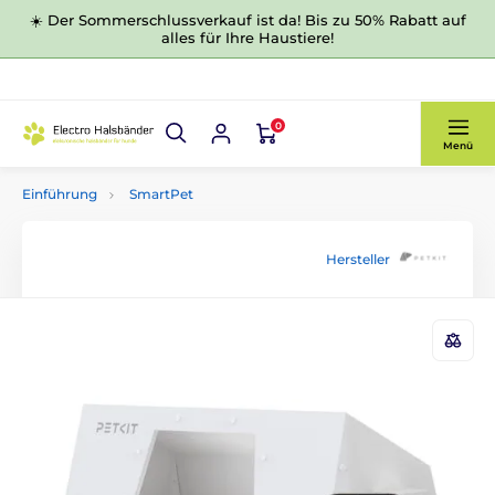
☀️ Der Sommerschlussverkauf ist da! Bis zu 50% Rabatt auf
alles für Ihre Haustiere!
0
Menü
Einführung
SmartPet
Hersteller