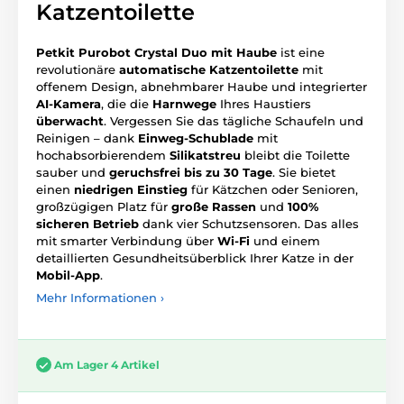
Katzentoilette
Petkit Purobot Crystal Duo mit Haube
ist eine
revolutionäre
automatische Katzentoilette
mit
offenem Design, abnehmbarer Haube und integrierter
AI-Kamera
, die die
Harnwege
Ihres Haustiers
überwacht
. Vergessen Sie das tägliche Schaufeln und
Reinigen – dank
Einweg-Schublade
mit
hochabsorbierendem
Silikatstreu
bleibt die Toilette
sauber und
geruchsfrei bis zu 30 Tage
. Sie bietet
einen
niedrigen Einstieg
für Kätzchen oder Senioren,
großzügigen Platz für
große Rassen
und
100%
sicheren Betrieb
dank vier Schutzsensoren. Das alles
mit smarter Verbindung über
Wi‑Fi
und einem
detaillierten Gesundheitsüberblick Ihrer Katze in der
Mobil-App
.
Mehr Informationen ›
Am Lager 4 Artikel