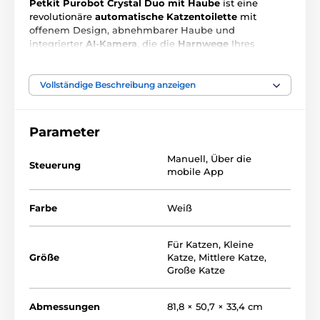
Petkit Purobot Crystal Duo mit Haube
ist eine
revolutionäre
automatische Katzentoilette
mit
offenem Design, abnehmbarer Haube und
integrierter
AI-Kamera
, die die
Harnwege
Ihres
Haustiers
überwacht
. Vergessen Sie das tägliche
Schaufeln und Reinigen – dank
Einweg-Schubladen
mit speziellem
Silikatstreu
bietet sie bis zu
6×
Vollständige Beschreibung anzeigen
bessere Geruchskontrolle
und hält die Toilette
bis zu
30 Tage
sauber. Für maximale Luftfrische sorgt der
Geruchsabsorber N60
, der eine
96%ige
Parameter
Geruchsentfernung
gewährleistet. Sie bietet einen
niedrigen Einstieg
für
Kätzchen
oder Senioren,
Manuell
,
Über die
Steuerung
großzügigen Platz für
große Rassen
und
100%
mobile App
sicheren Betrieb
. Das alles mit smarter Verbindung
über
Wi‑Fi
und einem detaillierten Überblick in der
Mobil-App
.
Farbe
Weiß
Für Katzen
,
Kleine
Größe
Katze
,
Mittlere Katze
,
Große Katze
Abmessungen
81,8 × 50,7 × 33,4 cm